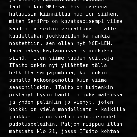
tahtiin kun MKTssä. Ensimmäisenä
haluaisin kiinnittää huomion siihen,
miten SemiPro on kovatasoisempi viime
kauden matseihin verrattuna - tälle
kaudellehan joukkueiden ka rankia
nostettiin, sen ollen nyt MGE-LEM.
Tämä näkyy käytännössä esimerkiksi
siinä, miten viime kauden voittaja
ITaito onkin nyt yllättäen tällä
hetkellä sarjajumbona, kuitenkin
samalla kokoonpanolla kuin viime
seasonillakin. ITaito on kuitenkin
pistänyt hyvin hanttiin joka matsissa
ja yhden pelinkin jo vienyt, joten
kaikki on vielä mahdollista - kaikilla
joukkueilla on vielä mahdollisuudet
pudotuspeleihin. Paljon riippuu illan
matsista klo 21, jossa ITaito kohtaa