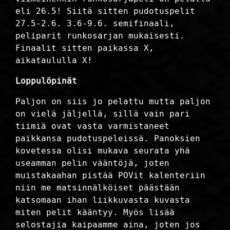
eli 26.5! Siitä sitten pudotuspelit
27.5-2.6. 3.6-9.6. semifinaali,
peliparit runkosarjan mukaisesti.
Finaalit sitten paikassa X,
aikataululla X!
Loppulöpinät
Paljon on siis jo pelattu mutta paljon
on vielä jäljellä, sillä vain pari
tiimiä ovat vasta varmistaneet
paikkansa pudotuspeleissä. Panoksien
kovetessa olisi mukava seurata yhä
useamman pelin vääntöjä, joten
muistakaahan pistää POVit kalenteriin
niin me matsinnälköiset päästään
katsomaan ihan liikkuvasta kuvasta
miten pelit kääntyy. Myös lisää
selostajia kaipaamme aina, joten jos