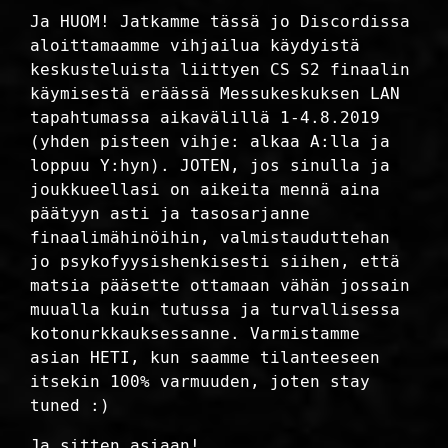
Ja HUOM! Jatkamme tässä jo Discordissa
aloittamaamme vihjailua käydyistä
keskusteluista liittyen CS S2 finaalin
käymisestä eräässä Messukeskuksen LAN
tapahtumassa aikavälillä 1-4.8.2019
(yhden pisteen vihje: alkaa A:lla ja
loppuu Y:hyn). JOTEN, jos sinulla ja
joukkueellasi on aikeita mennä aina
päätyyn asti ja tasosarjanne
finaalimähinöihin, valmistauduttehan
jo psykofyysishenkisesti siihen, että
matsia pääsette ottamaan vähän jossain
muualla kuin tutussa ja turvallisessa
kotonurkkauksessanne. Varmistamme
asian HETI, kun saamme tilanteeseen
itsekin 100% varmuuden, joten stay
tuned :)
Ja sitten asiaan!