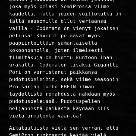
joka myös pelasi SemiProssa viime
kaudella, mutta joiden voittokulku on
tällä seasonilla ollut vertaansa
vailla - Codemate on vienyt jokaisen
pelinsä! Kaverit pelaavat myös
pääpiirteittäin samanlaisella
kokoonpanolla, joten ilmeisesti
tiimitakuja on hiottu kuntoon ihan
urakalla. Codematen lisäksi Gigantti
Pori on varmistanut paikkansa
pudotuspeleihin, sekä viime seasonin
Pro-sarjan jumbo FHFIN ilman
täydellistä romahdusta nähdään myös
pudotuspeleissä. Pudotuspelien
neljännestä paikasta käydään siis
vielä armotonta vääntöä!
Aikatauluista vielä sen verran, että
SemiPron runkosarja kestää vielä