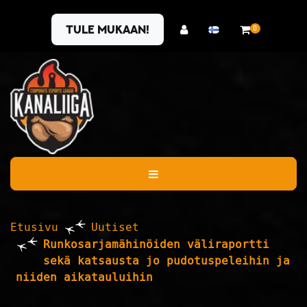
Siirry pääsisältöön
Tule mukaan!
0
Etusivu
Uutiset
Runkosarjamähinöiden väliraportti
sekä katsausta jo pudotuspeleihin ja
niiden aikatauluihin