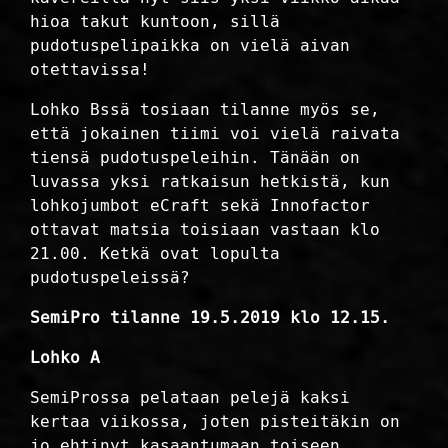
hioa takut kuntoon, sillä
pudotuspelipaikka on vielä aivan
otettavissa!
Lohko Bssä tosiaan tilanne myös se,
että jokainen tiimi voi vielä raivata
tiensä pudotuspeleihin. Tänään on
luvassa yksi ratkaisun hetkistä, kun
lohkojumbot eCraft sekä Innofactor
ottavat matsia toisiaan vastaan klo
21.00. Ketkä ovat lopulta
pudotuspeleissä?
SemiPro tilanne 19.5.2019 klo 12.15.
Lohko A
SemiProssa pelataan pelejä kaksi
kertaa viikossa, joten pisteitäkin on
jo ehtinyt kasaantumaan toiseen