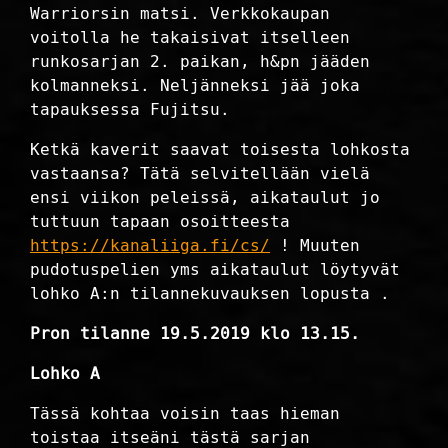
Warriorsin matsi. Verkkokaupan
voitolla he takaisivat itselleen
runkosarjan 2. paikan, h&pn jääden
kolmanneksi. Neljänneksi jää joka
tapauksessa Fujitsu.
Ketkä kaverit saavat toisesta lohkosta
vastaansa? Tätä selvitellään vielä
ensi viikon peleissä, aikataulut jo
tuttuun tapaan osoitteesta
https://kanaliiga.fi/cs/
! Muuten
pudotuspelien yms aikataulut löytyvät
lohko A:n tilannekuvauksen lopusta .
Pron tilanne 19.5.2019 klo 13.15.
Lohko A
Tässä kohtaa voisin taas hieman
toistaa itseäni tästä sarjan