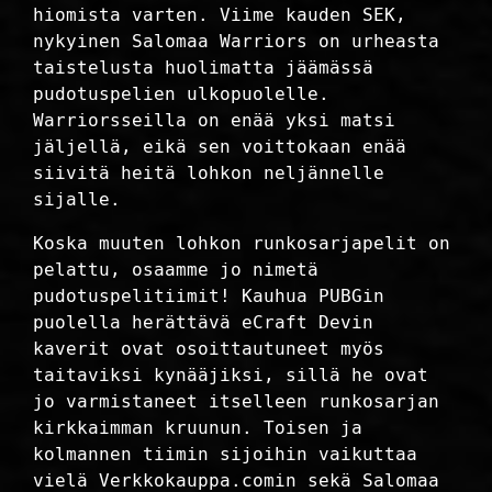
hiomista varten. Viime kauden SEK,
nykyinen Salomaa Warriors on urheasta
taistelusta huolimatta jäämässä
pudotuspelien ulkopuolelle.
Warriorsseilla on enää yksi matsi
jäljellä, eikä sen voittokaan enää
siivitä heitä lohkon neljännelle
sijalle.
Koska muuten lohkon runkosarjapelit on
pelattu, osaamme jo nimetä
pudotuspelitiimit! Kauhua PUBGin
puolella herättävä eCraft Devin
kaverit ovat osoittautuneet myös
taitaviksi kynääjiksi, sillä he ovat
jo varmistaneet itselleen runkosarjan
kirkkaimman kruunun. Toisen ja
kolmannen tiimin sijoihin vaikuttaa
vielä Verkkokauppa.comin sekä Salomaa