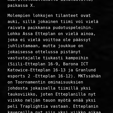
paikassa X.
Molempien lohkojen tilanteet ovat
auki, sillä jokainen tiimi voi vielä
raivata paikkansa pudotuspeleihin.
Lohko Assa Etteplan on vielä ainoa,
joka ei vielä voittoa ole päässyt
juhlistamaan, mutta joukkue on
jokaisessa ottelussa pistänyt
vastustajalle tiukasti kampoihin
(Siili-Etteplan 16-9, Barona ICT
Katowice-Etteplan 16-13 ja Granlund
esports 2 -Etteplan 16-12). MKTssähän
on Toornamentin ominaisuuksien
johdosta jokaisella tiimillä yksi
taukoviikko, joten Etteplanilla nyt
viikko neljän tauon myötä enää yksi
peli Traplightia vastaan. Etteplanin
kavereilla nyt siis yksi viikko aikaa