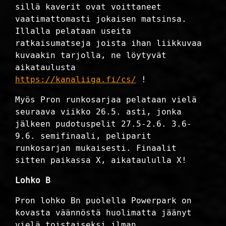
sillä kaverit ovat voittaneet
vaatimattomasti jokaisen matsinsa.
Illalla pelataan useita
ratkaisumatseja joista ihan liikkuvaa
kuvaakin tarjolla, ne löytyvät
aikataulusta
https://kanaliiga.fi/cs/
!
Myös Pron runkosarjaa pelataan vielä
seuraava viikko 26.5. asti, jonka
jälkeen pudotuspelit 27.5-2.6. 3.6-
9.6. semifinaali, peliparit
runkosarjan mukaisesti. Finaalit
sitten paikassa X, aikataululla X!
Lohko B
Pron lohko Bn puolella Powerpark on
kovasta väännöstä huolimatta jäänyt
vielä toistaiseksi ilman