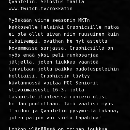
Qvantelin. Selostus täällä
www.twitch.tv/rokkafin!
Myöskään viime seasonin MKTn
kakkoselle Helsinki Graphicsille matka
ei ole ollut aivan niin ruusuinen kuin
aikaisempi, ovathan he nyt astetta
kovemmassa sarjassa. Graphicsilla on
myös enää yksi peli runkosarjaa
jäljellä, joten tiukkaa vääntöä
tarvitaan jotta paikka pudotuspeleihin
heltiäisi. Graphicsin täytyy
käytännössä voitaa POG Seniorit
ylivoimaisesti 16-3, jotta
tasapistetilanteessa runiero olisi
heidän puolellaan. Tämä vaatisi myös
ITaidon ja Qvantelin pysymistä takana,
joten paljon voi vielä tapahtua!
Lohkon yläpäässä on toinen joukkue,