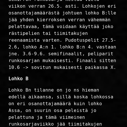
viikon verran 26.5. asti. Lohkojen eri
osanottajamäärästä johtuen lohko B:lle
jää yhden kierroksen verran vähemmän
pelattavaa, tämä voidaan käyttää joko
rästipelien tai tiimitakujen
reenaamista varten. Pudotuspelit 27.5-
2.6, lohko A:n 1. lohko B:n 4. vastaan
jne. 3.6-9.6. semifinaalit, peliparit
runkosarjan mukaisesti. Finaali sitten
10.6 -> sovitun mukaisesti paikassa X.
Lohko B
Lohko Bn tilanne on jo ns hieman
edellä aikaansa, sillä koska lohkossa
on eri osanottajamäärä kuin lohko
Assa, on suurin osa peleistä jo
pelattuna ja tämä viimeinen
runkosarjaviikko jää tiimitakujen