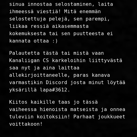
sinua innostaa selostaminen, laita
ihmeessä viestiä! Mitä enemmän
selostettuja pelejä, sen parempi,
liikaa ressiä aikasemmasta
kokemuksesta tai sen puutteesta ei
kannata ottaa :)
Palautetta tästä tai mistä vaan
Kanaliigan CS karkeloihin liittyvästä
saa nyt ja aina laittaa
allekirjoittaneelle, paras kanava
varmastikin Discord josta minut löytää
yksärillä lapa#3612.
Kiitos kaikille taas jo tässä
vaiheessa hienoista matseista ja onnea
tuleviin koitoksiin! Parhaat joukkueet
voittakoon!