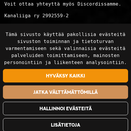
Voit ottaa yhteyttä myös Discordissamme.
Kanaliiga ry 2992559-2
Tietosuojaseloste
Tämä sivusto käyttää pakollisia evästeitä
Toimitusehdot
sivuston toiminnan ja tietoturvan
varmentamiseen sekä valinnaisia evästeitä
palveluiden toimittamiseen, mainosten
Seuraa sosiaalisessa mediassa
personointiin ja liikenteen analysointiin.
Hyväksy kaikki
Jatka välttämättömillä
Hallinnoi evästeitä
Lisätietoja
©2018-2024 Kanaliiga Ry / Kanaliiga.fi. Kaikki