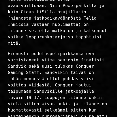
avausvoittoaan. Niin Powerparkilla ja
kuin GiganttiSilla osujillakin
(hienosta jatkoaikaväännöstä Telia
Inmicsiä vastaan huolimatta) on
tilanne se, että matka on jo katkennut
vaikka loppurunkosarjassa tapahtuisi
mitä.
Hienosti pudotuspelipaikkansa ovat
varmistaneet viime seasonin finalisti
Sandvik sekä uusi tulokas Conquer
Gaming Staff. Sandvikin taival on
tähän mennessä ollut puhdas viisi
voittoa viidestä, Conquer joutui
taipumaan Sandvikille jatkoajalla
luvuin 19-17. Loppujen tilanne onkin
vielä sitten aivan auki, ja tilanne on
huomattavasti selkeämpi sitten kun
viimeinenkin runkosarjapeli on pelattu