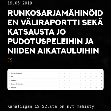
19.05.2019
Runkosarjamähinöid
en väliraportti sekä
katsausta jo
pudotuspeleihin ja
niiden aikatauluihin
CS
Kanaliigan CS S2:sta on nyt mähisty