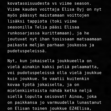
kovatasoisuudesta vs viime season.
Viime kauden voittaja Elisa Oyj on nyt
myös päässyt maistamaan voittojen
lisäksi tappiota (toki viime
seasonilla Telia pääsi Elisaa
runkosarjassa kurittamaan), ja he
joutuvat nyt ihan tosissaan matsaamaan
paikasta meljän parhaan joukossa ja
pudotuspeleissä.
Nyt, kun jokaisella joukkueella on
vielä ainakin kaksi peliä pelaamatta,
voi pudotuspeleissä olla vielä joukkue
kuin joukkue. Se vaatii kuitenkin
kovaa työtä jokaiselta, ja on
mielenkiintoista nähdä ketkä neljä
siellä lopulta seisovat! Ainoa, joka
on paikkansa jo varmuudella lunastanut
on Elisan toinen joukkue EZ4Elisa,