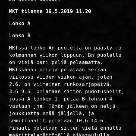
MKT tilanne 19.5.2019 11.20
Lohko A
Lohko B
MKTssa lohko An puolella on päästy jo
kolmannen viikon loppuun, Bn puolella
on vielä pari peliä pelaamatta.
MKTssähän pelejä pelataan kerran
viikossa viiden viikon ajan, joten
2.6. on viimeinen runkosarjapäivä.
3.6-9.6. pelataan sitten pudotuspelit,
jossa A lohkon 1. pelaa B lohkon 4.
vastaan jne. Tämän jälkeen on neljä
joukkuetta enää jäljellä, ja
semifinaalit pelataan 10.6-14.6.
Finaali pelataan sitten vielä ennalta
määrittelemättömällä aikataululla,