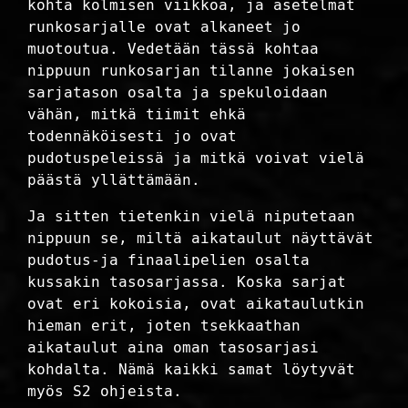
kohta kolmisen viikkoa, ja asetelmat
runkosarjalle ovat alkaneet jo
muotoutua. Vedetään tässä kohtaa
nippuun runkosarjan tilanne jokaisen
sarjatason osalta ja spekuloidaan
vähän, mitkä tiimit ehkä
todennäköisesti jo ovat
pudotuspeleissä ja mitkä voivat vielä
päästä yllättämään.
Ja sitten tietenkin vielä niputetaan
nippuun se, miltä aikataulut näyttävät
pudotus-ja finaalipelien osalta
kussakin tasosarjassa. Koska sarjat
ovat eri kokoisia, ovat aikataulutkin
hieman erit, joten tsekkaathan
aikataulut aina oman tasosarjasi
kohdalta. Nämä kaikki samat löytyvät
myös S2 ohjeista.