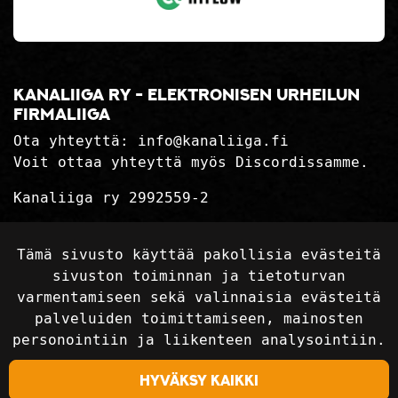
Kanaliiga ry - elektronisen urheilun
firmaliiga
Ota yhteyttä:
info@kanaliiga.fi
Voit ottaa yhteyttä myös Discordissamme.
Kanaliiga ry 2992559-2
Tietosuojaseloste
Tämä sivusto käyttää pakollisia evästeitä
Toimitusehdot
sivuston toiminnan ja tietoturvan
varmentamiseen sekä valinnaisia evästeitä
palveluiden toimittamiseen, mainosten
Seuraa sosiaalisessa mediassa
personointiin ja liikenteen analysointiin.
Hyväksy kaikki