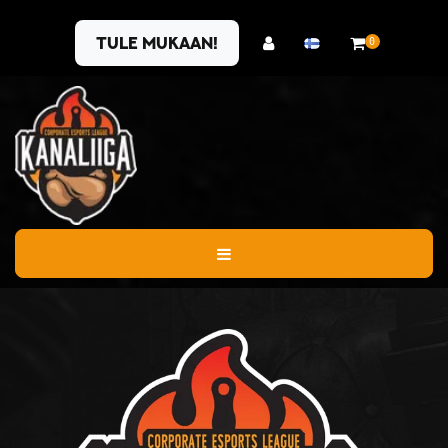
Siirry pääsisältöön
Tule mukaan!
0