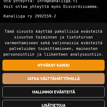
Ota yhteyttä:
info@kanaliiga.fi
Voit ottaa yhteyttä myös Discordissamme.
Kanaliiga ry 2992559-2
Tietosuojaseloste
Tämä sivusto käyttää pakollisia evästeitä
Toimitusehdot
sivuston toiminnan ja tietoturvan
varmentamiseen sekä valinnaisia evästeitä
palveluiden toimittamiseen, mainosten
Seuraa sosiaalisessa mediassa
personointiin ja liikenteen analysointiin.
Hyväksy kaikki
Jatka välttämättömillä
Hallinnoi evästeitä
Lisätietoja