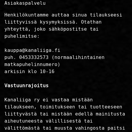
Asiakaspalvelu
Henkilökuntamme auttaa sinua tilaukseesi
liittyvissä kysymyksissä. Otathan
yhteyttä, joko sähköpostitse tai
puhelimitse:
kauppa@kanaliiga.fi
puh. 0453332573 (normaalihintainen
matkapuhelinnumero)
arkisin klo 10-16
Vastuunrajoitus
Kanaliiga ry ei vastaa mistään
tilaukseen, toimitukseen tai tuotteeseen
liittyvästä tai mistään edellä mainitusta
aiheutuneesta välillisestä tai
välittömästä tai muusta vahingosta paitsi