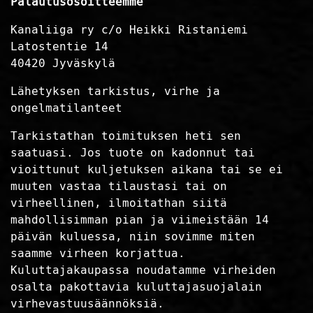
Palautusosoitteemme
Kanaliiga ry c/o Heikki Ristaniemi
Latostentie 14
40420 Jyväskylä
Lähetyksen tarkistus, virhe ja
ongelmatilanteet
Tarkistathan toimituksen heti sen
saatuasi. Jos tuote on kadonnut tai
vioittunut kuljetuksen aikana tai se ei
muuten vastaa tilaustasi tai on
virheellinen, ilmoitathan siitä
mahdollisimman pian ja viimeistään 14
päivän kuluessa, niin sovimme miten
saamme virheen korjattua.
Kuluttajakaupassa noudatamme virheiden
osalta pakottavia kuluttajasuojalain
virhevastuusäännöksiä.