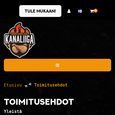
Siirry pääsisältöön
Tule mukaan!
0
Etusivu
Toimitusehdot
Toimitusehdot
Yleistä