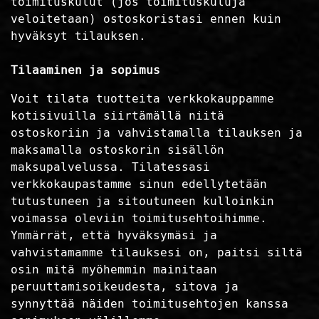
toimituskulut (jos toimituskuluja
veloitetaan) ostoskoristasi ennen kuin
hyväksyt tilauksen.
Tilaaminen ja sopimus
Voit tilata tuotteita verkkokauppamme
kotisivuilla siirtämällä niitä
ostoskoriin ja vahvistamalla tilauksen ja
maksamalla ostoskorin sisällön
maksupalvelussa. Tilatessasi
verkkokaupastamme sinun edellytetään
tutustuneen ja sitoutuneen kulloinkin
voimassa oleviin toimitusehtoihimme.
Ymmärrät, että hyväksymäsi ja
vahvistamamme tilauksesi on, paitsi siltä
osin mitä myöhemmin mainitaan
peruuttamisoikeudesta, sitova ja
synnyttää näiden toimitusehtojen kanssa