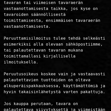
tavaran tai viimeisen tavaraerän
vastaanottamisesta taikka, jos kyse on
tavaroiden säännöllisestä
toimittamisesta, ensimmäisen tavaraerän
vastaanottamisesta.
Peruuttamisilmoitus tulee tehdä selkeästi
esimerkiksi alla olevaan sähköpostiimme,
tai palautettavan tavaran mukana
toimittamallasi kirjallisella
ilmoituksella.
Peruutusoikeus koskee vain ja vastaavasti
palautettavien tuotteiden on oltava
alkuperäispakkauksessa, käyttämättömiä ja
hyvin takaisinlähetystä varten pakattuja.
Jos kauppa perutaan, tavara on
palautettava viivytyksettä ja viimeistään