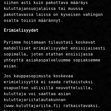
siihen asti kuin pakottava määräys
kuluttajansuojalaissa tai muussa
pakottavassa laissa on kyseisen vahingon
osalta toisin määrännyt.
Erimielisyydet
Pyrimme hoitamaan tilaustasi koskevat
mahdolliset erimielisyydet ensisijaisesti
sopimalla, joten otathan ensisijassa
yhteyttä asiakaspalveluumme sopiaksemme
asian.
Jos kauppasopimusta koskevaa
erimielisyyttä ei saada ratkaistuksi
osapuolten välisillä neuvotteluilla,
kuluttaja voi saattaa asian
kuluttajariitalautakunnan
(www.kuluttajariita.fi) ratkaistavaksi.