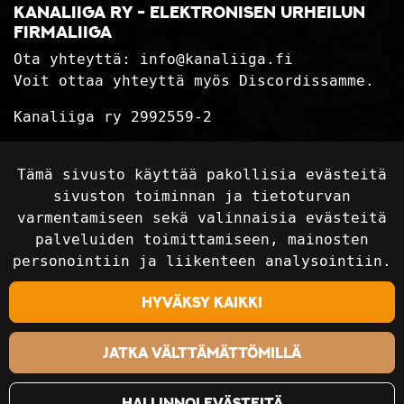
Kanaliiga ry - elektronisen urheilun
firmaliiga
Ota yhteyttä:
info@kanaliiga.fi
Voit ottaa yhteyttä myös Discordissamme.
Kanaliiga ry 2992559-2
Tietosuojaseloste
Tämä sivusto käyttää pakollisia evästeitä
Toimitusehdot
sivuston toiminnan ja tietoturvan
varmentamiseen sekä valinnaisia evästeitä
palveluiden toimittamiseen, mainosten
Seuraa sosiaalisessa mediassa
personointiin ja liikenteen analysointiin.
Hyväksy kaikki
Jatka välttämättömillä
Hallinnoi evästeitä