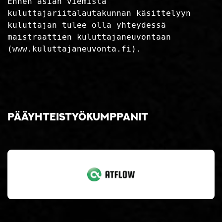
Ennen asian viemistä
kuluttajariitalautakunnan käsittelyyn
kuluttajan tulee olla yhteydessä
maistraattien kuluttajaneuvontaan
(www.kuluttajaneuvonta.fi).
Pääyhteistyökumppanit