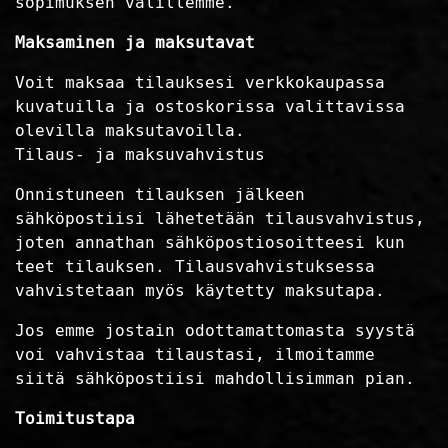
sopimuksen välillemme.
Maksaminen ja maksutavat
Voit maksaa tilauksesi verkkokaupassa
kuvatuilla ja ostoskorissa valittavissa
olevilla maksutavoilla.
Tilaus- ja maksuvahvistus
Onnistuneen tilauksen jälkeen
sähköpostiisi lähetetään tilausvahvistus,
joten annathan sähköpostiosoitteesi kun
teet tilauksen. Tilausvahvistuksessa
vahvistetaan myös käytetty maksutapa.
Jos emme jostain odottamattomasta syystä
voi vahvistaa tilaustasi, ilmoitamme
siitä sähköpostiisi mahdollisimman pian.
Toimitustapa