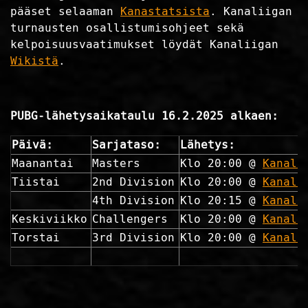
pääset selaaman
Kanastatsista
. Kanaliigan
turnausten osallistumisohjeet sekä
kelpoisuusvaatimukset löydät Kanaliigan
Wikistä
.
PUBG-lähetysaikataulu 16.2.2025 alkaen:
Päivä:
Sarjataso:
Lähetys:
Maanantai
Masters
Klo 20:00 @
Kanali
Tiistai
2nd Division
Klo 20:00 @
Kanali
4th Division
Klo 20:15 @
Kanali
Keskiviikko
Challengers
Klo 20:00 @
Kanali
Torstai
3rd Division
Klo 20:00 @
Kanali