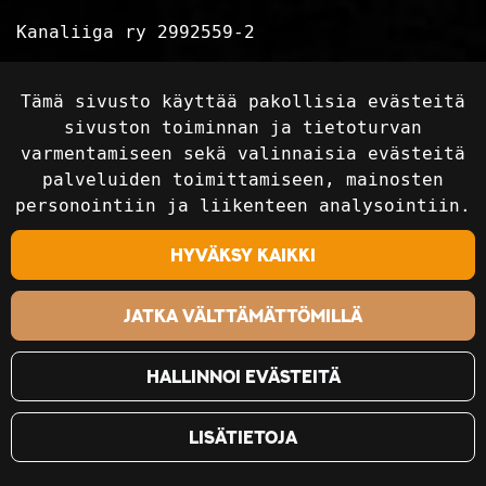
Kanaliiga ry 2992559-2
Tietosuojaseloste
Tämä sivusto käyttää pakollisia evästeitä
Toimitusehdot
sivuston toiminnan ja tietoturvan
varmentamiseen sekä valinnaisia evästeitä
palveluiden toimittamiseen, mainosten
Seuraa sosiaalisessa mediassa
personointiin ja liikenteen analysointiin.
Hyväksy kaikki
Jatka välttämättömillä
Hallinnoi evästeitä
Lisätietoja
©2018-2024 Kanaliiga Ry / Kanaliiga.fi. Kaikki
oikeudet pidätetään. Sivusto:
atFlow Oy