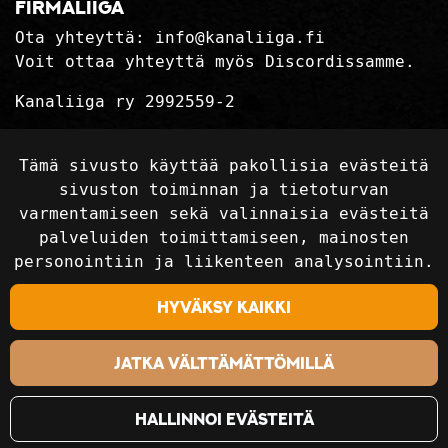
firmaliiga
Ota yhteyttä:
info@kanaliiga.fi
Voit ottaa yhteyttä myös Discordissamme.
Kanaliiga ry 2992559-2
Tietosuojaseloste
Tämä sivusto käyttää pakollisia evästeitä
Toimitusehdot
sivuston toiminnan ja tietoturvan
varmentamiseen sekä valinnaisia evästeitä
palveluiden toimittamiseen, mainosten
Seuraa sosiaalisessa mediassa
personointiin ja liikenteen analysointiin.
Hyväksy kaikki
Jatka välttämättömillä
Hallinnoi evästeitä