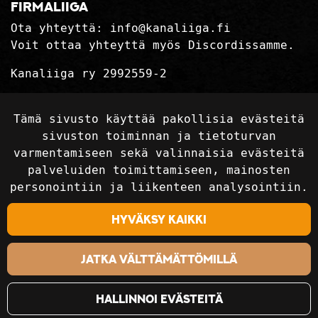
firmaliiga
Ota yhteyttä:
info@kanaliiga.fi
Voit ottaa yhteyttä myös Discordissamme.
Kanaliiga ry 2992559-2
Tietosuojaseloste
Tämä sivusto käyttää pakollisia evästeitä
Toimitusehdot
sivuston toiminnan ja tietoturvan
varmentamiseen sekä valinnaisia evästeitä
palveluiden toimittamiseen, mainosten
Seuraa sosiaalisessa mediassa
personointiin ja liikenteen analysointiin.
Hyväksy kaikki
Jatka välttämättömillä
Hallinnoi evästeitä