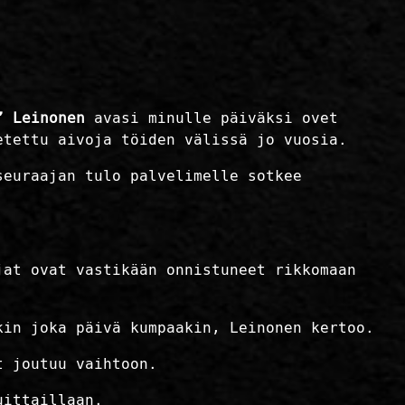
” Leinonen
avasi minulle päiväksi ovet
etettu aivoja töiden välissä jo vuosia.
seuraajan tulo palvelimelle sotkee
jat ovat vastikään onnistuneet rikkomaan
kin joka päivä kumpaakin, Leinonen kertoo.
t joutuu vaihtoon.
uittaillaan.