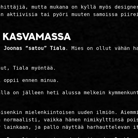
ehittäjiä, mutta mukana on kyllä myös designe
an aktiivisia tai pyöri muuten samoissa piire
I KASVAMASSA
ös
Joonas “satou” Tiala
. Mies on ollut vähän h
nut, Tiala myöntää.
i oppii ennen minua.
alla on jälleen heti alussa melkein kymmenkun
oisenkin mielenkiintoisen uuden ilmiön. Aiemm
a normaalisti, vaikka hänen nimikylttinsä poi
y lainkaan, ja pallo näyttää harhauttelevan i