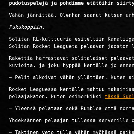
pudotuspelejä ja pohdimme etätöihin siirt
Vähän jännittää. Olenhan saanut kutsun ur
Pukukoppiin
.
Solitan RL-kulttuuria esiteltiin Kanaliig
Solitan Rocket Leagueta pelaavan jaoston 
Rakettia harrastavat solitalaiset pelaava
kuvioita, ja joku hyppää kentälle jo enne
– Pelit alkoivat vähän yllättäen. Kuten a
Rocket Leaguessa kentälle mahtuu maksimis
pelaajakaton, kuten esimerkiksi
tässä Sun
– Yleensä pelataan sekä Rumblea että norm
Yhdeksännen pelaajan tullessa serverille 
– Taktinen veto tulla vähän myöhässä paik