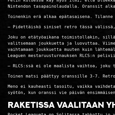
Pelin kuluessa käy myös ilmi, että Bluekk
Nintendon tasapainolaudalla. Oranssit alk
Toinenkin erä alkaa epätasaisena. Tilanne
– Pidettäiskö siniset retro tässä välissä
Joku on etätyöaikana toimistollakin, sill
valitsemaan joukkuetta ja luovuttaa. Viim
vaihtamaan joukkuetta muuten kuin lähtemä
Leaguen mestaruusturnauksen RLCS:n pelivi
– RLCS:ssä ei ole maalista vaihtoa, joku 
Toinen matsi päättyy oranssille 3-7. Retr
Meno ei kauheasti tasoitu, vaikka vaihdet
syötön, kun oranssi vie päivän ensimmäise
RAKETISSA VAALITAAN Y
Rocket Leagueta on Solitassa tahkottu jo 