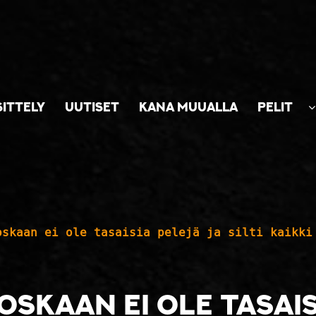
SITTELY
UUTISET
KANA MUUALLA
PELIT
oskaan ei ole tasaisia pelejä ja silti kaikki
oskaan ei ole tasaisi