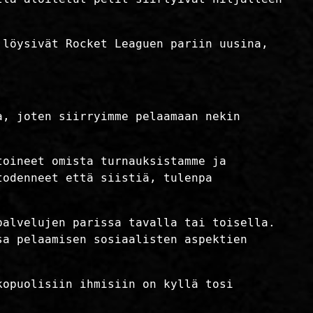
 löysivät Rocket Leaguen pariin uusina,
a, joten siirryimme pelaamaan nekin
toineet omista turnauksistamme ja
todenneet että siistiä, tulenpa
palvelujen parissa tavalla tai toisella.
sa pelaamisen sosiaalisten aspektien
kopuolisiin ihmisiin on kyllä tosi