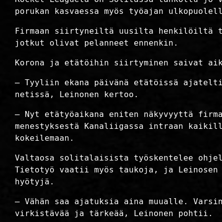
porukan kasvaessa myös työajan ulkopuolel
Firmaan siirtyneiltä uusilta henkilöiltä 
jotkut olivat pelanneet ennenkin.
Korona ja etätöihin siirtyminen saivat ai
– Tyyliin ekana päivänä etätöissä ajatelt
netissä, Leinonen kertoo.
– Nyt etätyöaikana eniten näkyvyyttä firm
menestyksestä Kanaliigassa intraan kaikil
kokeilemaan.
Valtaosa solitalaisista työskentelee ohje
Tietotyö vaatii myös taukoja, ja Leinosen
hyötyjä.
– Vähän saa ajatuksia aina muualle. Varsi
virkistävää ja tärkeää, Leinonen pohtii.