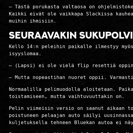
– Tästä porukasta valtaosa on ohjelmistok
Kaikki eivät ole vaikkapa Slackissa kauhe
muihin ihmisiin.
SEURAAVAKIN SUKUPOLV
Kello 14:n peleihin paikalle ilmestyy my
isyyslomaa.
– (Lapsi) ei ole vielä flip resettiä oppi
– Mutta nopeastihan nuoret oppii. Varmast
Normaalilla pelimuodolla aloitetaan. Paik
toistamiseen, mutta vaihtuvuuttakin on.
Pelin viimeisin versio on saanut aikaan t
poistuneen pelaajan auto säilyi uusinnass
kuljetuksella tehneen Bluekan autoa ei nä