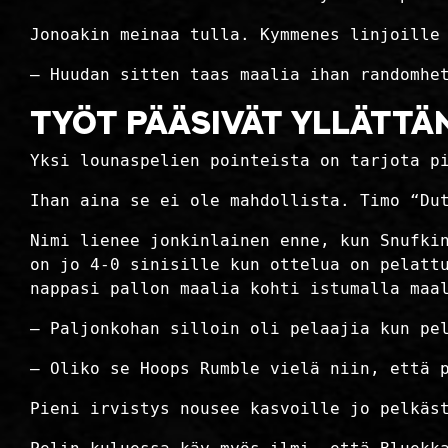
Jonoakin meinaa tulla. Kymmenes linjoille
– Huudan sitten taas maalia ihan randomhe
TYÖT PÄÄSIVÄT YLLÄTT
Yksi lounaspelien pointeista on tarjota p
Ihan aina se ei ole mahdollista. Timo “Du
Nimi lienee jonkinlainen enne, kun Snufki
on jo 4-0 sinisille kun ottelua on pelatt
nappasi pallon maalia kohti istumalla maa
– Paljonkohan silloin oli pelaajia kun pe
– Oliko se Hoops Rumble vielä niin, että 
Pieni irvistys nousee kasvoille jo pelkäs