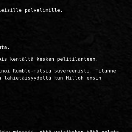
leisille palvelimille.
uta.
ois kentältä kesken pelitilanteen.
inoi Rumble-matsia suvereenisti. Tilanne
n lähietäisyydeltä kun Hilloh ensin