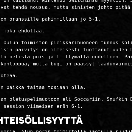
a on laittanut Nintendo Switchinsä myyntiin. 
avat tehdä nousua, mutta sinisten johto pitää
 on oranssille pahimmillaan jo 5-1.
, joku ehdottaa.
ä Oulun toimiston pleikkarihuoneen tunnus sol
eisin päivitys on ilmeisesti tuottanut uuden 
llä pelistä pois ja liittymällä uudelleen. Pä
ikonloppua, mutta bugi on päässyt laadunvarmi
toteaa.
on paikka taitaa tosiaan olla.
aan oletuspelimuotoon eli Soccariin. Snufkin 
n session viimeisen erän 6-1.
HTEISÖLLISYYTTÄ
vuosia. Alun perin toimistolla jaetulla ruudu