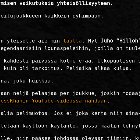
ymisen vaikutuksia yhteisöllisyyteen.
heilujoukkueen kaikkein pyhimpään.
an yleisölle aiemmin
täällä
. Nyt
Juho “Hilloh
legendaarisiin lounaspeleihin, joilla on tuul
t kahdesti päivässä kolme erää. Ulkopuolisen 
n kuin oli tarkoitus. Peliaika alkaa kulua.
ina, joku huikkaa.
saan neljä pelaajaa per joukkue, joskin modaa
lessKhanin YouTube-videossa nähdään
.
aalia pelimuotoa. Jos ei joka kerta niin aina
otetaan käyttöön käytäntö, jossa maalin tehny
alle, niin pääsee johdossa olevaan tiimiin, k