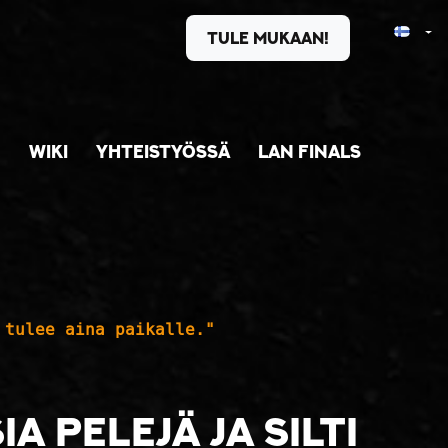
Ava
Tule mukaan!
WIKI
YHTEISTYÖSSÄ
LAN FINALS
 tulee aina paikalle."
a pelejä ja silti