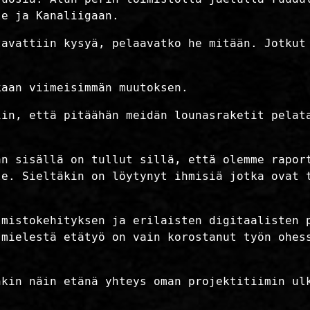
le ja Kanaliigaan.
tavattiin kysyä, pelaavatko he mitään. Jotkut
kaan viimeisimmän muutoksen.
iin, että pitäähän meidän lounasraketit pelat
an sisällä on tullut sillä, että olemme rapor
le. Sieltäkin on löytynyt ihmisiä jotka ovat 
lmistokehityksen ja erilaisten digitaalisten 
 mielestä etätyö on vain korostanut työn ohes
nkin näin etänä yhteys oman projektitiimin ul