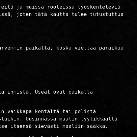
reitä ja muissa rooleissa työskenteleviä.
issä, joten tätä kautta tulee tutustuttua
arvemmin paikalla, koska viettää paraikaa
ta ihmistä. Useat ovat paikalla
in vaikkapa kentältä tai pelistä
stuikin. Uusinnassa maalin tyylikkäällä
tse itsensä sievästi maaliin saakka.