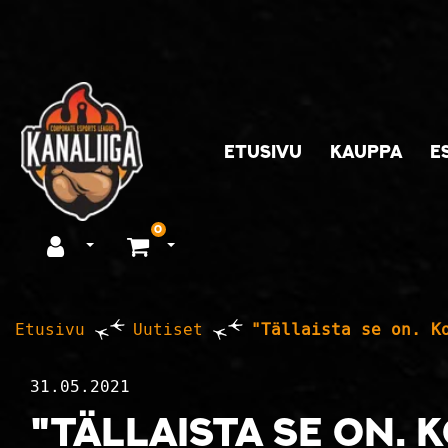
Siirry pääsisältöön
ETUSIVU
KAUPPA
E
0
Avaa kirjautuminen
Avaa ostoskori
Etusivu
Uutiset
"Tällaista se on. K
31.05.2021
"Tällaista se on. K