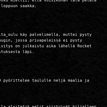
Joku miettii, että voisikohan tätä pelata
 loppuun saakka.
ita_oulu käy palvelimella, muttei pysty
bugin, jossa privapeleissä ei pysty
ivitys on julkaistu aika lähellä Rocket
stuksesta läpi.
D pyörittelee taululle neljä maalia ja
lla aloitetut pelit siirtyivät hiljalleen