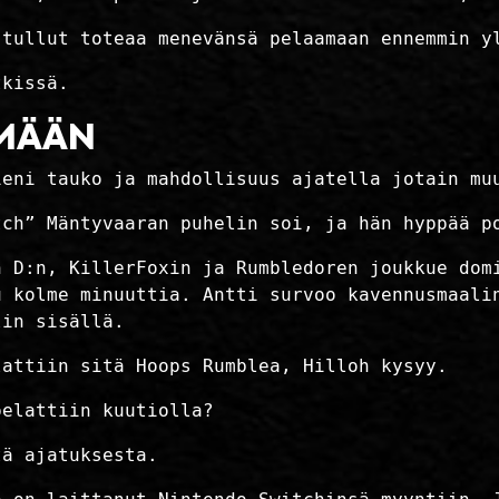
 tullut toteaa menevänsä pelaamaan ennemmin y
tkissä.
ÄMÄÄN
ieni tauko ja mahdollisuus ajatella jotain mu
tch” Mäntyvaaran puhelin soi, ja hän hyppää p
n D:n, KillerFoxin ja Rumbledoren joukkue dom
u kolme minuuttia. Antti survoo kavennusmaali
lin sisällä.
lattiin sitä Hoops Rumblea, Hilloh kysyy.
pelattiin kuutiolla?
tä ajatuksesta.