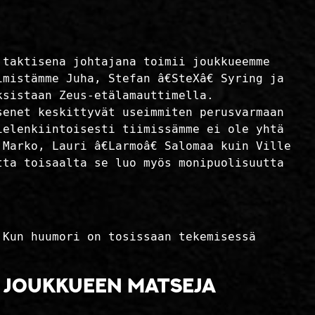
 taktisena johtajana toimii joukkueemme
mistämme Juha, Stefan â€SteXâ€ Syring ja
ksistaan Zeus-etälamauttimella.
senet keskittyvät useimmiten perusvarmaan
ielenkiintoisesti tiimissämme ei ole yhtä
Marko, Lauri â€Larmoâ€ Salomaa kuin Ville
utta toisaalta se luo myös monipuolisuutta
 Kun huumori on tosissaan tekemisessä
än joukkueen matseja