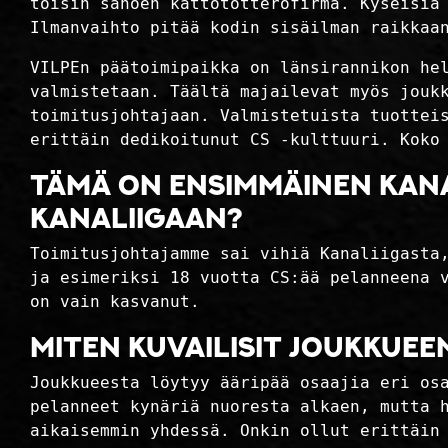
toisin sanoen kattotötteröfirma. Kyseisiä
Ilmanvaihto pitää kodin sisäilman raikkaa
VILPEn päätoimipaikka on länsirannikon he
valmistetaan. Täältä majailevat myös jouk
toimitusjohtajaan. Valmistetuista tuottei
erittäin dedikoitunut CS -kulttuuri. Koko
Tämä on ensimmäinen Kana
Kanaliigaan?
Toimitusjohtajamme sai vihiä Kanaliigasta
ja esimeriksi 18 vuotta CS:ää pelanneena 
on vain kasvanut.
Miten kuvailisit joukkuee
Joukkueesta löytyy ääripää osaajia eri os
pelanneet kynäriä nuoresta alkaen, mutta 
aikaisemmin yhdessä. Onkin ollut erittäin