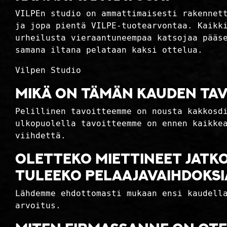
VILPEn studio on ammattimaisesti rakennet
ja jopa pientä VILPE-tuotearvontaa. Kaikk
urheilusta vieraantuneempaa katsojaa pääs
samana iltana pelataan kaksi ottelua.
Vilpen Studio
Mikä on tämän kauden tav
Pelillinen tavoitteemme on nousta kakkosd
ulkopuolella tavoitteemme on ennen kaikke
viihdettä.
Oletteko miettineet jatk
Tuleeko pelaajavaihdoksi
Lähdemme ehdottomasti mukaan ensi kaudell
arvoitus.