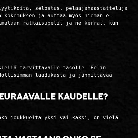
lyytikoita, selostus, pelaajahaastatteluja
n kokemuksen ja auttaa myös hieman e-
imataan ratkaisupelit ja ne kerrat, kun
siellä tarvittavalle tasolle. Pelin
dollisimman laadukasta ja jännittävää
seuraavalle kaudelle?
nko joukkueita yksi vai kaksi, on vielä