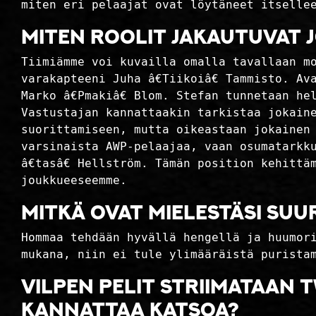
miten eri pelaajat ovat löytäneet itselle
Miten roolit jakautuvat
Tiimiämme voi kuvailla omalla tavallaan m
varakapteeni Juha â€Tiikoiâ€ Tammisto. Av
Marko â€Pmakiâ€ Blom. Stefan tunnetaan h
Vastustajan kannattaakin tarkistaa jokain
suorittamiseen, mutta oikeastaan jokainen
varsinaista AWP-pelaajaa, vaan osumatarkku
â€tasâ€ Hellström. Tämän position kehitt
joukkueeseemme.
Mitkä ovat mielestäsi su
Hommaa tehdään hyvällä hengellä ja huumor
mukana, niin ei tule ylimääräistä purista
VILPEn pelit striimataan T
kannattaa katsoa?