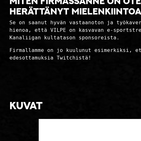
Miten firmassanne on ote
herättänyt mielenkiintoa,
Se on saanut hyvän vastaanoton ja työkave
hienoa, että VILPE on kasvavan e-sportstr
Kanaliigan kultatason sponsoreista.
Firmallamme on jo kuulunut esimerkiksi, e
edesottamuksia Twitchistä!
Kuvat