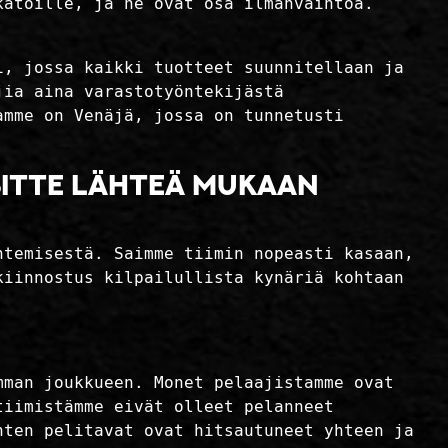
katoille, ja ne ovat osa ilmanvaihtoa.
i, jossa kaikki tuotteet suunnitellaan ja
jia aina varastotyöntekijästä
amme on Venäjä, jossa on tunnetusti
sitte lähteä mukaan
htemisestä. Saimme tiimin nopeasti kasaan,
kiinnostus kilpailullista kynäriä kohtaan
mman joukkueen. Monet pelaajistamme ovat
tiimistämme eivät olleet pelanneet
nten pelitavat ovat hitsautuneet yhteen ja