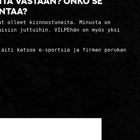
nta vastaan? Onko se
intaa?
at olleet kiinnostuneita. Minusta on
aisiin juttuihin. VILPEhän on myös yksi
 äiti katsoo e-sportsia ja firman porukan