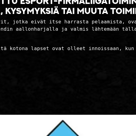
ttu esport-firmaliigatoimi
 kysymyksiä tai muuta toim
rit, jotka eivät itse harrasta pelaamista, ov
endin aallonharjalla ja valmis lähtemään täll
ttä kotona lapset ovat olleet innoissaan, kun