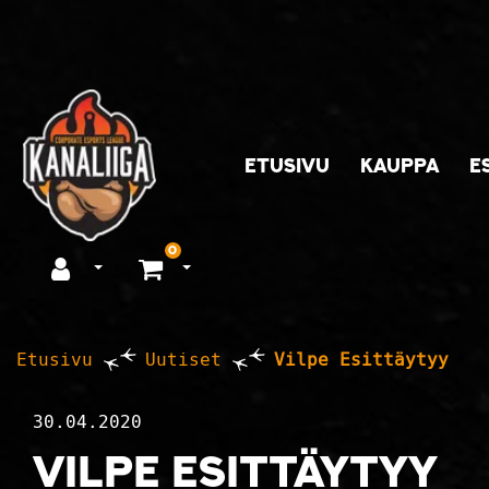
Siirry pääsisältöön
ETUSIVU
KAUPPA
E
0
Avaa kirjautuminen
Avaa ostoskori
Etusivu
Uutiset
Vilpe Esittäytyy
30.04.2020
Vilpe Esittäytyy