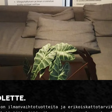
olette.
 on ilmanvaihtotuotteita ja erikoiskattotarvi