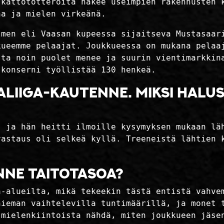
 kattotötteröitä näkee useimpien rakennusten 
na ja mielen virkeänä.
lmen eli Vaasan kupeessa sijaitseva Mustasaar
kueemme pelaajat. Joukkueessa on mukana pelaa
sta noin puolet menee ja suurin vientimarkkin
 konserni työllistää 130 henkeä.
liiga-kautenne. Miksi halu
, ja hän heitti ilmoille kysymyksen mukaan lä
vastaus oli selkeä kyllä. Treeneistä lähtien 
nne taitotasoa?
a-alueilta, mikä tekeekin tästä entistä vahve
hieman vaihtelevilla tuntimäärillä, ja monet 
 mielenkiintoista nähdä, miten joukkueen jäse