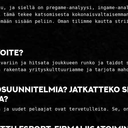
tu, ja siellä on pregame-analyysi, ingame-ana
i tämä tekee katsomisesta kokonaisvaltaisemma
emään sisään peliin. Oman tilimme kautta stri
oite?
ivariin ja hitsata joukkueen runko ja taidot 
a rakentaa yrityskulttuuriamme ja tarjota mah
osuunnitelmia? Jatkatteko 
a?
a ja uudet pelaajat ovat tervetulleita. Se, o