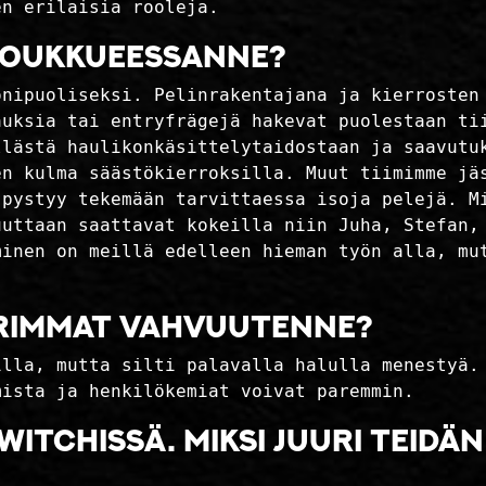
en erilaisia rooleja.
 joukkueessanne?
onipuoliseksi. Pelinrakentajana ja kierrosten
auksia tai entryfrägejä hakevat puolestaan tii
ellästä haulikonkäsittelytaidostaan ja saavutu
en kulma säästökierroksilla. Muut tiimimme jä
 pystyy tekemään tarvittaessa isoja pelejä. M
uttaan saattavat kokeilla niin Juha, Stefan, 
äminen on meillä edelleen hieman työn alla, m
urimmat vahvuutenne?
illa, mutta silti palavalla halulla menestyä.
mista ja henkilökemiat voivat paremmin.
witchissä. Miksi juuri teid