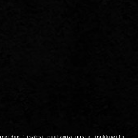
areiden lisäksi muutamia uusia joukkueita,