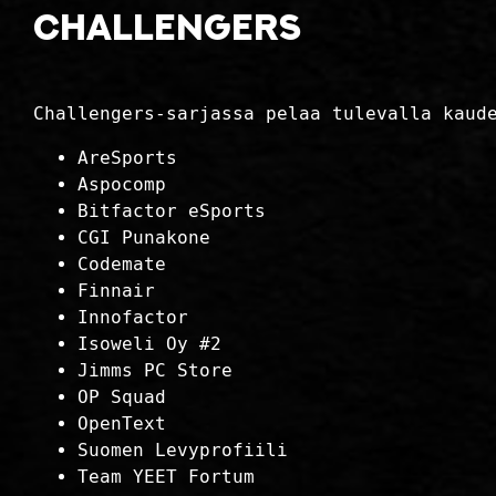
Challengers
Challengers-sarjassa pelaa tulevalla kaud
AreSports
Aspocomp
Bitfactor eSports
CGI Punakone
Codemate
Finnair
Innofactor
Isoweli Oy #2
Jimms PC Store
OP Squad
OpenText
Suomen Levyprofiili
Team YEET Fortum