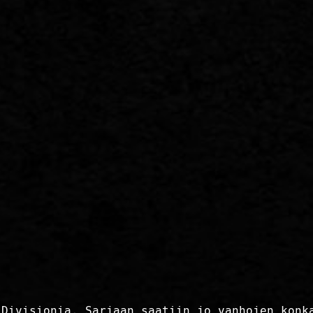
 Divisionia. Sarjaan saatiin jo vanhojen konk