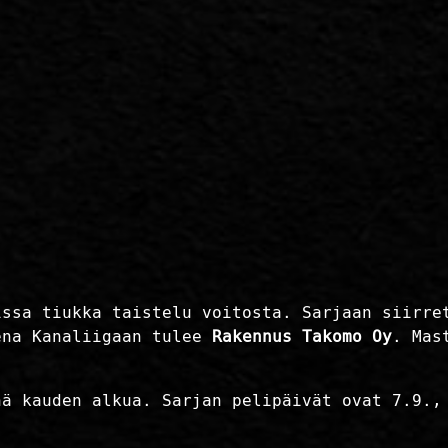
issa tiukka taistelu voitosta. Sarjaan siirre
ena Kanaliigaan tulee
Rakennus Takomo Oy
. Mas
nä kauden alkua. Sarjan pelipäivät ovat 7.9.,