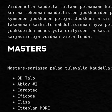
Viidennellä kaudella tullaan pelaamaan ko
kertaa tekemään mahdollisten joukkueiden 
kymmenen joukkueen pelejä. Joukkueita sii
takaamaan kaikille mahdollisimman hyvä pe
joukkueiden menestystä erityisen tarkasti
sarjasiirtoja voidaan vielä tehdä.
Masters
Masters-sarjassa pelaa tulevalla kaudella
3D Talo
Abloy #2
Cargotec
Eficode
Elisa
Etteplan MORE