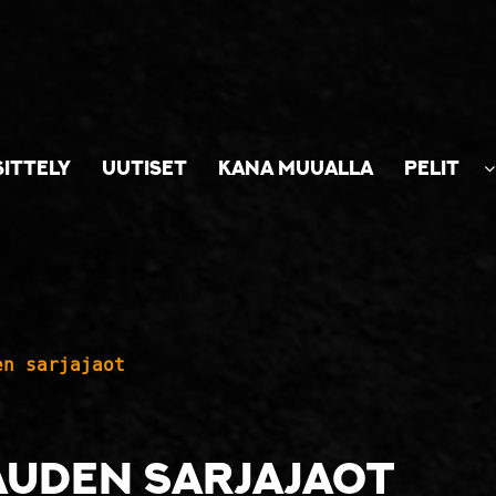
SITTELY
UUTISET
KANA MUUALLA
PELIT
en sarjajaot
auden sarjajaot