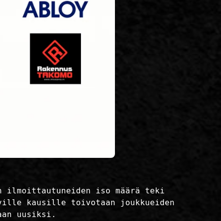
n ilmoittautuneiden iso määrä teki
ville kausille toivotaan joukkueiden
aan uusiksi.