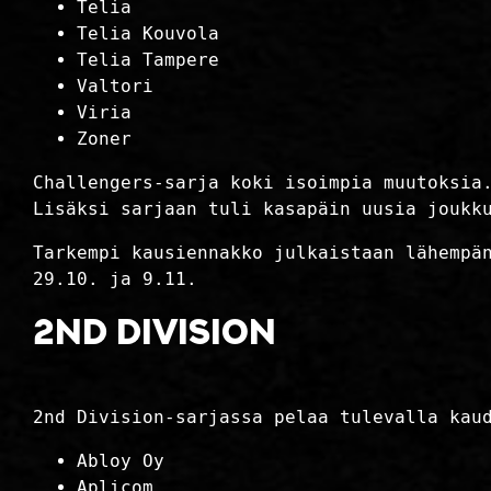
Telia
Telia Kouvola
Telia Tampere
Valtori
Viria
Zoner
Challengers-sarja koki isoimpia muutoksia
Lisäksi sarjaan tuli kasapäin uusia joukk
Tarkempi kausiennakko julkaistaan lähempä
29.10. ja 9.11.
2nd Division
2nd Division-sarjassa pelaa tulevalla kau
Abloy Oy
Aplicom