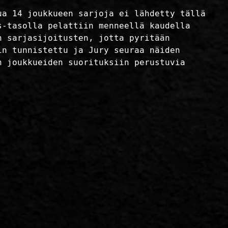
ua 14 joukkueen sarjoja ei lähdetty tällä
s-tasolla pelattiin menneellä kaudella
n sarjasijoitusten, jotta pyritään
in tunnistettu ja Jury seuraa näiden
n joukkueiden suorituksiin perustuvia