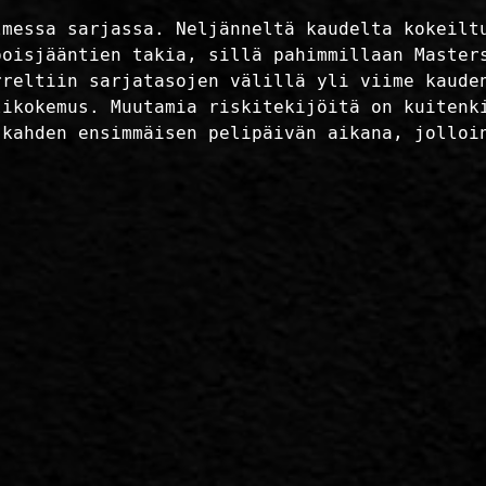
lmessa sarjassa. Neljänneltä kaudelta kokeilt
poisjääntien takia, sillä pahimmillaan Master
rreltiin sarjatasojen välillä yli viime kaude
likokemus. Muutamia riskitekijöitä on kuitenk
 kahden ensimmäisen pelipäivän aikana, jolloi
: