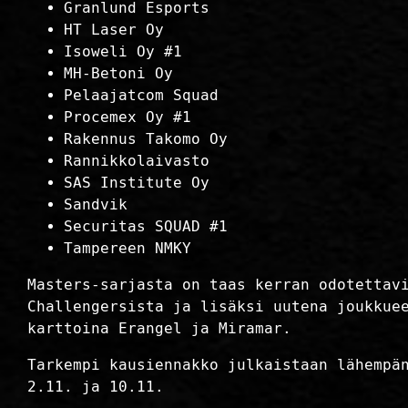
Granlund Esports
HT Laser Oy
Isoweli Oy #1
MH-Betoni Oy
Pelaajatcom Squad
Procemex Oy #1
Rakennus Takomo Oy
Rannikkolaivasto
SAS Institute Oy
Sandvik
Securitas SQUAD #1
Tampereen NMKY
Masters-sarjasta on taas kerran odotettav
Challengersista ja lisäksi uutena joukkue
karttoina Erangel ja Miramar.
Tarkempi kausiennakko julkaistaan lähempä
2.11. ja 10.11.