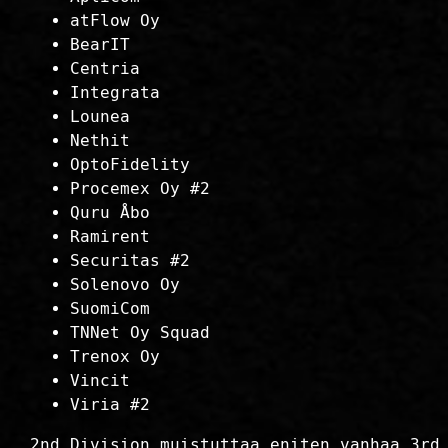
atFlow Oy
BearIT
Centria
Integrata
Lounea
Nethit
OptoFidelity
Procemex Oy #2
Quru Åbo
Ramirent
Securitas #2
Solenovo Oy
SuomiCom
TNNet Oy Squad
Trenox Oy
Vincit
Viria #2
2nd Division muistuttaa eniten vanhaa 3rd