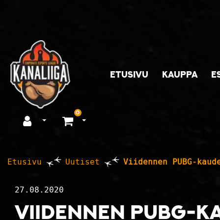
Siirry pääsisältöön
ETUSIVU
KAUPPA
E
0
Avaa kirjautuminen
Avaa ostoskori
Etusivu
Uutiset
Viidennen PUBG-kaud
27.08.2020
Viidennen PUBG-k