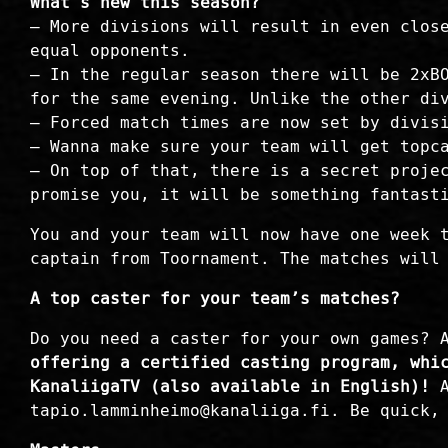
What’s new this season?
– More divisions will result in even clos
equal opponents.
– In the regular season there will be 2xB
for the same evening. Unlike the other di
– Forced match times are now set by divis
– Wanna make sure your team will get topc
– On top of that, there is a secret proje
promise you, it will be something fantast
You and your team will now have one week 
captain from Toornament. The matches will
A top caster for your team’s matches?
Do you need a caster for your own games? 
offering a certified casting program, whi
KanaliigaTV (also available in English)!
A
tapio.lamminheimo@kanaliiga.fi. Be quick,