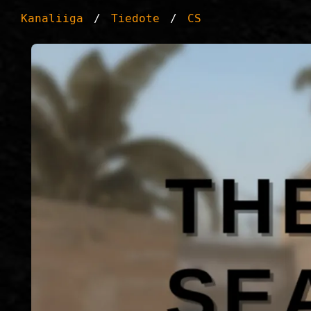
Kanaliiga
Tiedote
CS