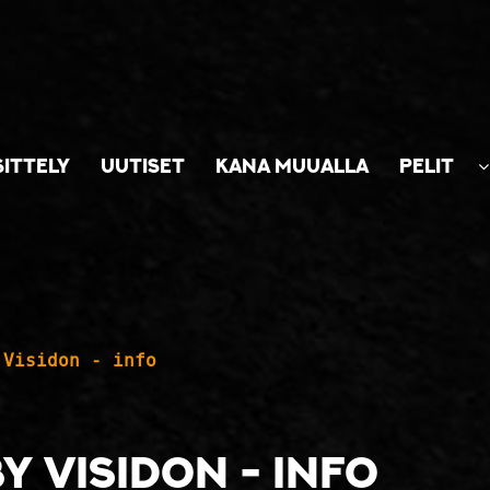
SITTELY
UUTISET
KANA MUUALLA
PELIT
 Visidon - info
y Visidon - info