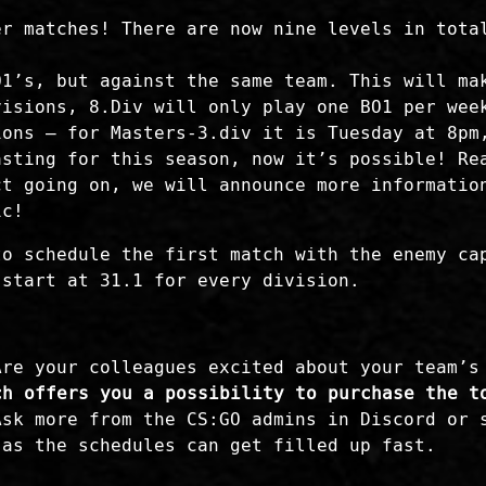
er matches! There are now nine levels in tota
O1’s, but against the same team. This will ma
visions, 8.Div will only play one BO1 per wee
ions – for Masters-3.div it is Tuesday at 8pm
asting for this season, now it’s possible! Re
ct going on, we will announce more informatio
ic!
to schedule the first match with the enemy ca
 start at 31.1 for every division.
Are your colleagues excited about your team’s
ch offers you a possibility to purchase the t
sk more from the CS:GO admins in Discord or 
 as the schedules can get filled up fast.