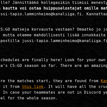
ille? Jännittääkö kollegasikin tiimisi menes
a kautta voi ostaa huippuselostajat omille ma
ussi-tapio.lamminheimo@kanaliiga.fi. Kannatta
CS:GO matseja korvausta vastaan? Omaatko jo j
, mutta otamme mahdollisesti lisää innokkaita
spostilla jussi-tapio.lamminheimo@kanaliiga.f
schedules are finally here! Look for your own
ga’s CS:GO season so far. There are an amazin
ore the matches start, they are found from
Ka
en it from
this link
. It will have all the cru
. In case your teammates are not in Discord 
nel for the whole season.