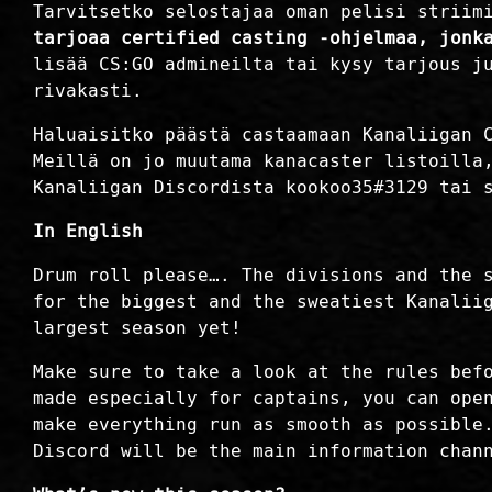
Tarvitsetko selostajaa oman pelisi striim
tarjoaa certified casting -ohjelmaa, jonk
lisää CS:GO admineilta tai kysy tarjous j
rivakasti.
Haluaisitko päästä castaamaan Kanaliigan 
Meillä on jo muutama kanacaster listoilla
Kanaliigan Discordista kookoo35#3129 tai 
In English
Drum roll please…. The divisions and the 
for the biggest and the sweatiest Kanalii
largest season yet!
Make sure to take a look at the rules bef
made especially for captains, you can op
make everything run as smooth as possible
Discord will be the main information chan