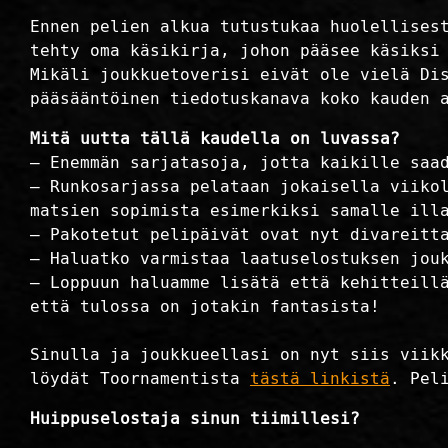
Ennen pelien alkua tutustukaa huolellises
tehty oma käsikirja, johon pääsee käsiks
Mikäli joukkuetoverisi eivät ole vielä Di
pääsääntöinen tiedotuskanava koko kauden 
Mitä uutta tällä kaudella on luvassa?
– Enemmän sarjatasoja, jotta kaikille saa
– Runkosarjassa pelataan jokaisella viiko
matsien sopimista esimerkiksi samalle ill
– Pakotetut pelipäivät ovat nyt divareitt
– Haluatko varmistaa laatuselostuksen jou
– Loppuun haluamme lisätä että kehitteill
että tulossa on jotakin fantasista!
Sinulla ja joukkueellasi on nyt siis viik
löydät Toornamentista
tästä linkistä
. Pel
Huippuselostaja sinun tiimillesi?