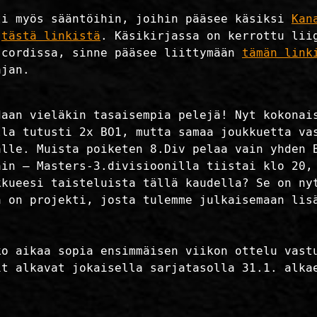
ti myös sääntöihin, joihin pääsee käsiksi
Kan
i
tästä linkistä
. Käsikirjassa on kerrottu lii
scordissa, sinne pääsee liittymään
tämän link
ajan.
daan vieläkin tasaisempia pelejä! Nyt kokonai
lla tutusti 2x BO1, mutta samaa joukkuetta va
alle. Muista poiketen 8.Div pelaa vain yhden 
ain – Masters-3.divisioonilla tiistai klo 20,
kkueesi taisteluista tällä kaudella? Se on ny
ä on projekti, josta tulemme julkaisemaan lis
ko aikaa sopia ensimmäisen viikon ottelu vast
it alkavat jokaisella sarjatasolla 31.1. alka