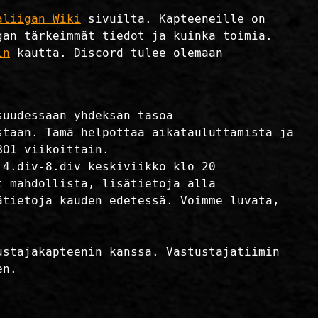
aliigan Wiki
sivuilta. Kapteeneille on
gan tärkeimmät tiedot ja kuinka toimia.
in
kautta. Discord tulee olemaan
suudessaan yhdeksän tasoa
staan. Tämä helpottaa aikatauluttamista ja
BO1 viikoittain.
 4.div-8.div keskiviikko klo 20
t mahdollista, lisätietoja alla
ätietoja kauden edetessä. Voimme luvata,
ustajakapteenin kanssa. Vastustajatiimin
en.