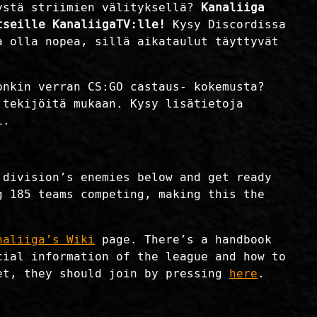
tystä striimien välityksellä?
Kanaliiga
tseille KanaliigaTV:lle!
Kysy Discordissa
a olla nopea, sillä aikataulut täyttyvät
onkin verran CS:GO castaus- kokemusta?
 tekijöitä mukaan. Kysy lisätietoja
i.
 division’s enemies below and get ready
g 185 teams competing, making this the
naliiga’s Wiki
page. There’s a handbook
cial information of the league and how to
yet, they should join by pressing
here
.