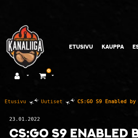
Siirry pääsisältöön
ETUSIVU
KAUPPA
E
0
Avaa kirjautuminen
Avaa ostoskori
Etusivu
Uutiset
CS:GO S9 Enabled by
23.01.2022
CS:GO S9 Enabled b