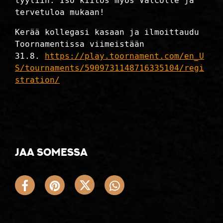
tyyliin. Iso kiitos myös Valcolle ja
tervetuloa mukaan!
Kerää kollegasi kasaan ja ilmoittaudu
Toornamentissa viimeistään
31.8.
https://play.toornament.com/en_U
S/tournaments/5909731148716335104/regi
stration/
Jaa somessa