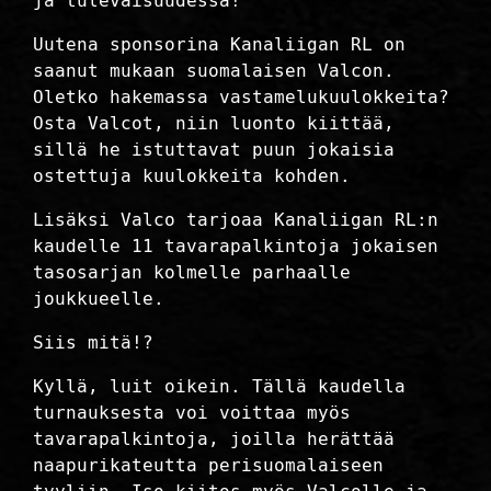
ja tulevaisuudessa!
Uutena sponsorina Kanaliigan RL on
saanut mukaan suomalaisen Valcon.
Oletko hakemassa vastamelukuulokkeita?
Osta Valcot, niin luonto kiittää,
sillä he istuttavat puun jokaisia
ostettuja kuulokkeita kohden.
Lisäksi Valco tarjoaa Kanaliigan RL:n
kaudelle 11 tavarapalkintoja jokaisen
tasosarjan kolmelle parhaalle
joukkueelle.
Siis mitä!?
Kyllä, luit oikein. Tällä kaudella
turnauksesta voi voittaa myös
tavarapalkintoja, joilla herättää
naapurikateutta perisuomalaiseen