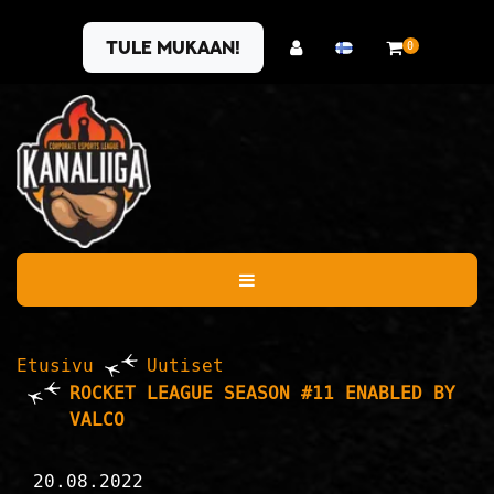
Siirry pääsisältöön
Tule mukaan!
0
Etusivu
Uutiset
ROCKET LEAGUE SEASON #11 ENABLED BY
VALCO
20.08.2022