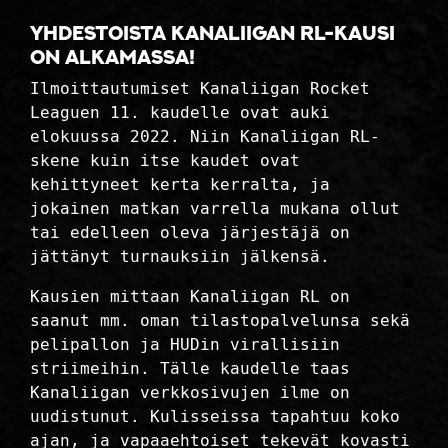
YHDESTOISTA KANALIIGAN RL-KAUSI
ON ALKAMASSA!
Ilmoittautumiset Kanaliigan Rocket
Leaguen 11. kaudelle ovat auki
elokuussa 2022. Niin Kanaliigan RL-
skene kuin itse kaudet ovat
kehittyneet kerta kerralta, ja
jokainen matkan varrella mukana ollut
tai edelleen oleva järjestäjä on
jättänyt turnauksiin jälkensä.
Kausien mittaan Kanaliigan RL on
saanut mm. oman tilastopalvelunsa sekä
pelipallon ja HUDin virallisiin
striimeihin. Tälle kaudelle taas
Kanaliigan verkkosivujen ilme on
uudistunut. Kulisseissa tapahtuu koko
ajan, ja vapaaehtoiset tekevät kovasti