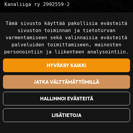
Kanaliiga ry 2992559-2
Tietosuojaseloste
Tämä sivusto käyttää pakollisia evästeitä
Toimitusehdot
sivuston toiminnan ja tietoturvan
varmentamiseen sekä valinnaisia evästeitä
palveluiden toimittamiseen, mainosten
Seuraa sosiaalisessa mediassa
personointiin ja liikenteen analysointiin.
Hyväksy kaikki
Jatka välttämättömillä
Hallinnoi evästeitä
Lisätietoja
©2018-2024 Kanaliiga Ry / Kanaliiga.fi. Kaikki
oikeudet pidätetään. Sivusto:
atFlow Oy