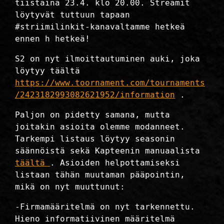
tiistaina 23.4. klo 20.00. Streamit
löytyvät tuttuun tapaan
#striimilinkit-kanavaltamme hetkeä
ennen h hetkeä!
S2 on nyt ilmoittautuminen auki, joka
löytyy täältä
https://www.toornament.com/tournaments
/2423182993082621952/information
.
Paljon on pidetty samana, mutta
joitakin asioita olemme modanneet.
Tarkempi listaus löytyy seasonin
säännöistä sekä Kapteenin manuaalista
täältä
. Asioiden helpottamiseksi
listaan tähän muutaman pääpointin,
mikä on nyt muuttunut:
-Firmamääritelmä on nyt tarkennettu.
Hieno informatiivinen määritelmä