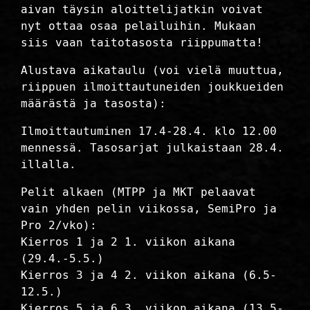
aivan täysin aloittelijatkin voivat
nyt ottaa osaa pelailuihin. Mukaan
siis vaan taitotasosta riippumatta!
Alustava aikataulu (voi vielä muuttua,
riippuen ilmoittautuneiden joukkueiden
määrästä ja tasosta):
Ilmoittautuminen 17.4-28.4. klo 12.00
mennessä. Tasosarjat julkaistaan 28.4.
illalla.
Pelit alkaen (MTPP ja MKT pelaavat
vain yhden pelin viikossa, SemiPro ja
Pro 2/vko):
Kierros 1 ja 2 1. viikon aikana
(29.4.-5.5.)
Kierros 3 ja 4 2. viikon aikana (6.5-
12.5.)
Kierros 5 ja 6 3. viikon aikana (13.5-