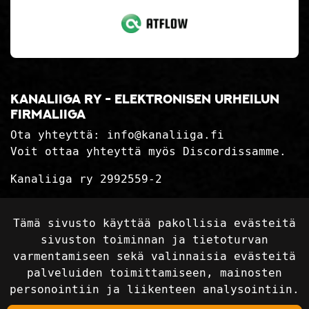
Kanaliiga ry - elektronisen urheilun
firmaliiga
Ota yhteyttä:
info@kanaliiga.fi
Voit ottaa yhteyttä myös Discordissamme.
Kanaliiga ry 2992559-2
Tietosuojaseloste
Tämä sivusto käyttää pakollisia evästeitä
Toimitusehdot
sivuston toiminnan ja tietoturvan
varmentamiseen sekä valinnaisia evästeitä
palveluiden toimittamiseen, mainosten
Seuraa sosiaalisessa mediassa
personointiin ja liikenteen analysointiin.