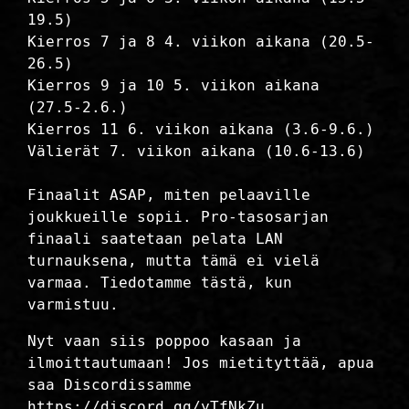
19.5)
Kierros 7 ja 8 4. viikon aikana (20.5-
26.5)
Kierros 9 ja 10 5. viikon aikana
(27.5-2.6.)
Kierros 11 6. viikon aikana (3.6-9.6.)
Välierät 7. viikon aikana (10.6-13.6)
Finaalit ASAP, miten pelaaville
joukkueille sopii. Pro-tasosarjan
finaali saatetaan pelata LAN
turnauksena, mutta tämä ei vielä
varmaa. Tiedotamme tästä, kun
varmistuu.
Nyt vaan siis poppoo kasaan ja
ilmoittautumaan! Jos mietityttää, apua
saa Discordissamme
https://discord.gg/yTfNkZu