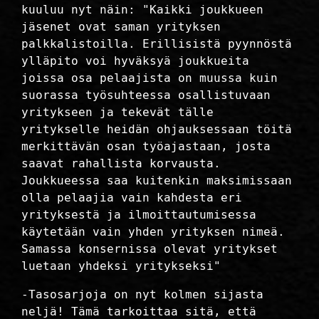
kuuluu nyt näin: "Kaikki joukkueen
jäsenet ovat saman yrityksen
palkkalistoilla. Erillisistä pyynnöstä
ylläpito voi hyväksyä joukkueita
joissa osa pelaajista on muussa kuin
suorassa työsuhteessa osallistuvaan
yritykseen ja tekevät tälle
yritykselle heidän ohjauksessaan töitä
merkittävän osan työajastaan, josta
saavat rahallista korvausta.
Joukkueessa saa kuitenkin maksimissaan
olla pelaajia vain kahdesta eri
yrityksestä ja ilmoittautumisessa
käytetään vain yhden yrityksen nimeä.
Samassa konsernissa olevat yritykset
luetaan yhdeksi yritykseksi"
-Tasosarjoja on nyt kolmen sijasta
neljä! Tämä tarkoittaa sitä, että