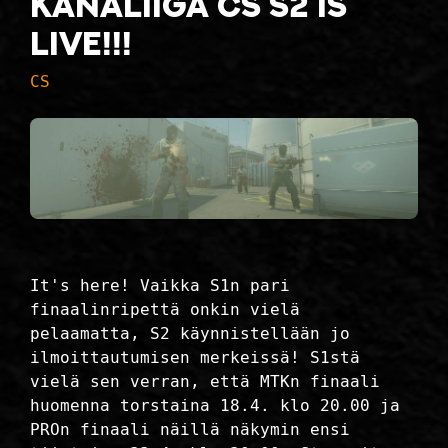
Kanaliiga CS S2 is
live!!!
CS
It's here! Vaikka S1n pari
finaalinripettä onkin vielä
pelaamatta, S2 käynnistellään jo
ilmoittautumisen merkeissä! S1stä
vielä sen verran, että MTKn finaali
huomenna torstaina 18.4. klo 20.00 ja
PROn finaali näillä näkymin ensi