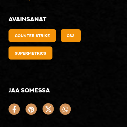
Avainsanat
counter strike
CS2
supermetrics
Jaa somessa