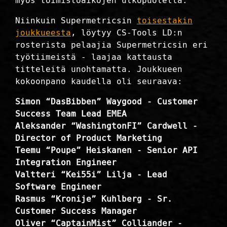
myös toimistoaikojen ulkopuolella.
Niinkuin Supermetricsin
toisestakin
joukkueesta
, löytyy CS-Tools LD:n
rosterista pelaajia Supermetricsin eri
työtiimeistä - laajaa kattausta
titteleitä unohtamatta. Joukkueen
kokoonpano kaudella oli seuraava:
Simon “DasBibben” Waygood - Customer
Success Team Lead EMEA
Aleksander “WashingtonFI” Cardwell -
Director of Product Marketing
Teemu “Poupe” Heiskanen - Senior API
Integration Engineer
Valtteri “Kei55i” Lilja - Lead
Software Engineer
Rasmus “Kronije” Kuhlberg - Sr.
Customer Success Manager
Oliver “CaptainMist” Colliander -