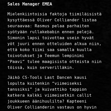
Sales Manager EMEA
Mielenkiintoisia faktoja tiimiläisistä
kysyttäessä Oliver Colliander listaa
seuraavaa: Rasmus pelaa parhaiten
syötyään rullakebabin ennen pelejä.
Simonin lapsi toivottaa usein hyvät
yöt juuri ennen otteluiden alkua niin,
että koko tiimi saa samalla kuulla
toivotukset ja Teemun lempinimi
“Paavi” tulee maagisista otteista niin
töissä, kuin serverilläkin.
Jäikö CS-Tools Last Dancen kausi
lopulta kuitenkin “viimeiseksi
tanssiksi” ja kuivattiko tappion
katkera kalkki viimeisetkin callit
joukkueen äänihuulilta? Kapteeni
Oliver Collianderin vastaus on hyvin