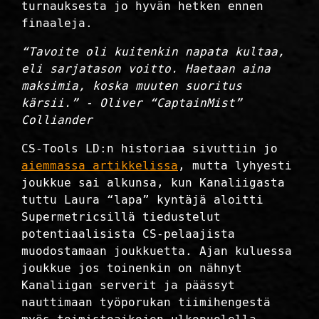
turnauksesta jo hyvän hetken ennen
finaaleja.
“Tavoite oli kuitenkin napata kultaa,
eli sarjatason voitto. Haetaan aina
maksimia, koska muuten suoritus
kärsii.” - Oliver “CaptainMist”
Colliander
CS-Tools LD:n historiaa sivuttiin jo
aiemmassa artikkelissa
, mutta lyhyesti
joukkue sai alkunsa, kun Kanaliigasta
tuttu Laura “lapa” kyntäjä aloitti
Supermetricsillä tiedustelut
potentiaalisista CS-pelaajista
muodostamaan joukkuetta. Ajan kuluessa
joukkue jos toinenkin on nähnyt
Kanaliigan serverit ja päässyt
nauttimaan työporukan tiimihengestä