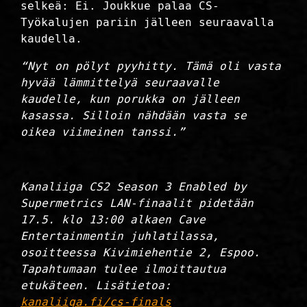
selkeä: Ei. Joukkue palaa CS-
Työkalujen pariin jälleen seuraavalla
kaudella.
“Nyt on pölyt pyyhitty. Tämä oli vasta
hyvää lämmittelyä seuraavalle
kaudelle, kun porukka on jälleen
kasassa. Silloin nähdään vasta se
oikea viimeinen tanssi.”
Kanaliiga CS2 Season 3 Enabled by
Supermetrics LAN-finaalit pidetään
17.5. klo 13:00 alkaen Cave
Entertainmentin juhlatilassa,
osoitteessa Kivimiehentie 2, Espoo.
Tapahtumaan tulee ilmoittautua
etukäteen. Lisätietoa:
kanaliiga.fi/cs-finals