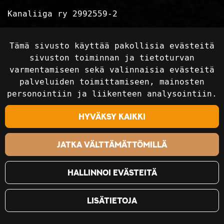
Kanaliiga ry 2992559-2
Tietosuojaseloste
Tämä sivusto käyttää pakollisia evästeitä
Toimitusehdot
sivuston toiminnan ja tietoturvan
varmentamiseen sekä valinnaisia evästeitä
palveluiden toimittamiseen, mainosten
Seuraa sosiaalisessa mediassa
personointiin ja liikenteen analysointiin.
Hyväksy kaikki
Jatka välttämättömillä
Hallinnoi evästeitä
Lisätietoja
©2018-2024 Kanaliiga Ry / Kanaliiga.fi. Kaikki
oikeudet pidätetään. Sivusto:
atFlow Oy