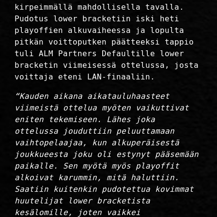
kirpeimmällä mahdollisella tavalla.
Pudotus lower bracketiin iski heti
playoffien alkuvaiheessa ja lopulta
pitkän voittoputken päätteeksi tappio
tuli ALM Partners Defaultille lower
bracketin viimeisessä ottelussa, josta
voittaja eteni LAN-finaaliin.
“Kauden aikana aikatauluhaasteet
viimeistä ottelua myöten vaikuttivat
eniten tekemiseen. Lähes joka
ottelussa jouduttiin peluuttamaan
vaihtopelaajaa, kun alkuperäisestä
joukkueesta joku oli estynyt pääsemään
paikalle. Sen myötä myös playoffit
alkoivat karummin, mitä haluttiin.
Saatiin kuitenkin pudotettua kovimmat
huutelijat lower bracketista
kesälomille, joten vaikkei