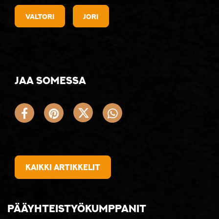
Valtori
Jori
Jaa somessa
Kaikki artikkelit
Pääyhteistyökumppanit