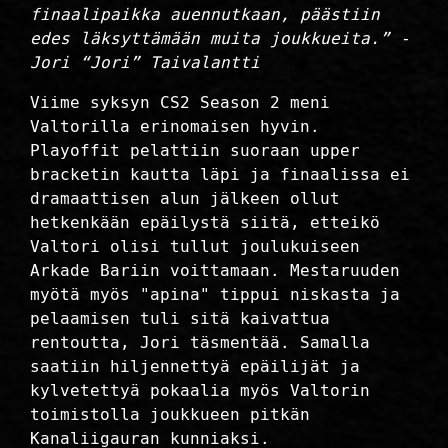
finaalipaikka auennutkaan, päästiin
edes läksyttämään muita joukkueita.” -
Jori “Jori” Taivalantti
Viime syksyn CS2 Season 2 meni
Valtorilla erinomaisen hyvin.
Playoffit pelattiin suoraan upper
bracketin kautta läpi ja finaalissa ei
dramaattisen alun jälkeen ollut
hetkenkään epäilystä siitä, etteikö
Valtori olisi tullut joulukuiseen
Arkade Bariin voittamaan. Mestaruuden
myötä myös "apina" tippui niskasta ja
pelaamisen tuli sitä kaivattua
rentoutta, Jori täsmentää. Samalla
saatiin hiljennettyä epäilijät ja
kylvetettyä pokaalia myös Valtorin
toimistolla joukkueen pitkän
Kanaliigauran kunniaksi.