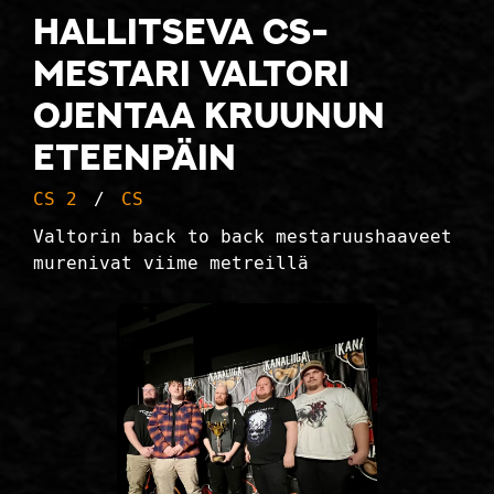
Hallitseva CS-
mestari Valtori
ojentaa kruunun
eteenpäin
CS 2
CS
Valtorin back to back mestaruushaaveet
murenivat viime metreillä