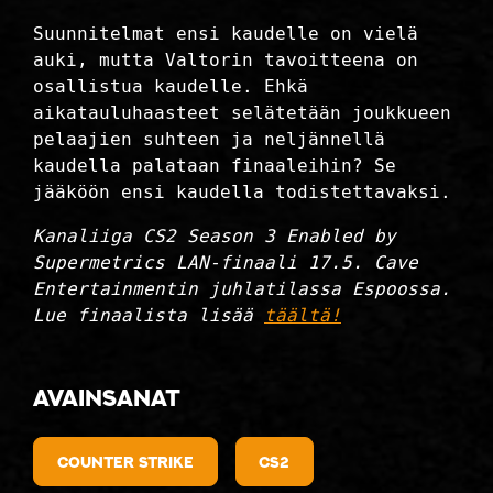
Suunnitelmat ensi kaudelle on vielä
auki, mutta Valtorin tavoitteena on
osallistua kaudelle. Ehkä
aikatauluhaasteet selätetään joukkueen
pelaajien suhteen ja neljännellä
kaudella palataan finaaleihin? Se
jääköön ensi kaudella todistettavaksi.
Kanaliiga CS2 Season 3 Enabled by
Supermetrics LAN-finaali 17.5. Cave
Entertainmentin juhlatilassa Espoossa.
Lue finaalista lisää
täältä!
Avainsanat
counter strike
CS2