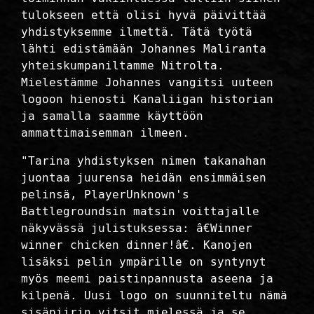
tulokseen että olisi hyvä päivittää
yhdistyksemme ilmettä. Tätä työtä
lähti edistämään Johannes Maliranta
yhteiskumpaniltamme Nitrolta.
Mielestämme Johannes vangitsi uuteen
logoon hienosti Kanaliigan historian
ja samalla saamme käyttöön
ammattimaisemman ilmeen.
"Tarina yhdistyksen nimen takanahan
juontaa juurensa heidän ensimmäisen
pelinsä, PlayerUnknown's
Battlegroundsin matsin voittajalle
näkyvässä julistuksessa: â€Winner
winner chicken dinner!â€. Kanojen
lisäksi pelin ympärille on syntynyt
myös meemi paistinpannusta aseena ja
kilpenä. Uusi logo on suunniteltu nämä
sisäpiirin vitsit mielessä ja se