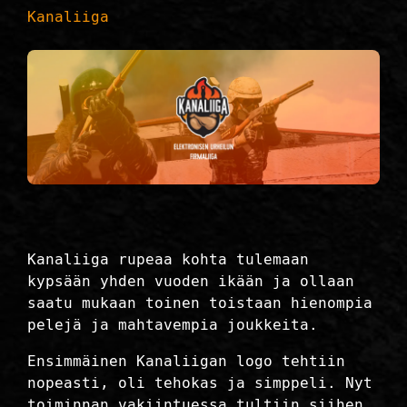
Kanaliiga
Kanaliiga rupeaa kohta tulemaan
kypsään yhden vuoden ikään ja ollaan
saatu mukaan toinen toistaan hienompia
pelejä ja mahtavempia joukkeita.
Ensimmäinen Kanaliigan logo tehtiin
nopeasti, oli tehokas ja simppeli. Nyt
toiminnan vakiintuessa tultiin siihen