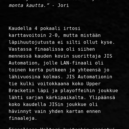
monta kautta.”
- Jori
Kaudella 4 pokaali irtosi
karttavoitoin 2-0, mutta mistään
läpihuutojutusta ei silti ollut kyse.
Vastassa finaalissa oli siihen
mennessä kauden kovin suorittaja JIS
Automation, jolle LAN-finaali oli
toinen kerta putkeen ja yhteensä jo
lähivuosina kolmas. JIS Automationin
tie kulki voitokkaana koko Upper
Bracketin läpi ja playoffeihin joukkue
lähti sarjan kärkipaikalta. Ylipäänsä
koko kaudella JISin joukkue oli
hävinnyt vain yhden kartan ennen
finaaleja.