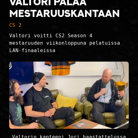
Valtori palaa
mestaruuskantaan
CS 2
Valtori voitti CS2 Season 4
mestaruuden viikonloppuna pelatuissa
LAN-finaaleissa
Valtorin kapteeni Jori haastattelussa