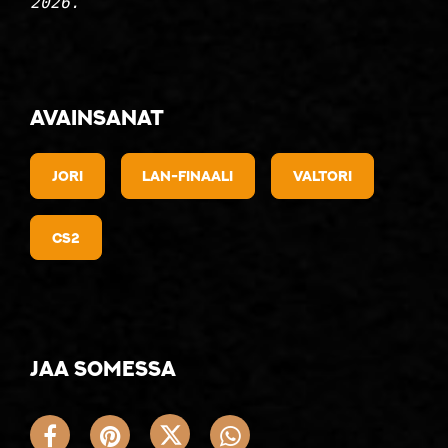
2026.
Avainsanat
jori
lan-finaali
valtori
cs2
Jaa somessa