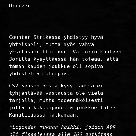
Driiveri
Counter Strikessa yhdistyy hyvä
yhteispeli, mutta myös vahva
yksilösuorittaminen. Valtorin kapteeni
Jorilta kysyttäessä hän toteaa, että
tämän kauden joukkue oli sopiva
yhdistelmä molempia.
CS2 Season 5:sta kysyttäessä ei
tyhjentävää vastausta ole vielä
tarjolla, mutta todennäköisesti
jollain kokoonpanolla joukkue tulee
Kanaliigassa jatkamaan.
“Legendan mukaan kaikki, joiden ADR
oli finaaleissa alle 100 potkitaan