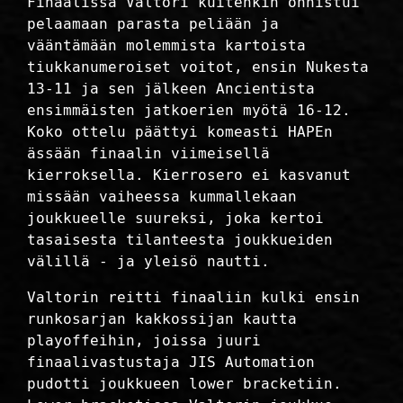
Finaalissa Valtori kuitenkin onnistui
pelaamaan parasta peliään ja
vääntämään molemmista kartoista
tiukkanumeroiset voitot, ensin Nukesta
13-11 ja sen jälkeen Ancientista
ensimmäisten jatkoerien myötä 16-12.
Koko ottelu päättyi komeasti HAPEn
ässään finaalin viimeisellä
kierroksella. Kierrosero ei kasvanut
missään vaiheessa kummallekaan
joukkueelle suureksi, joka kertoi
tasaisesta tilanteesta joukkueiden
välillä - ja yleisö nautti.
Valtorin reitti finaaliin kulki ensin
runkosarjan kakkossijan kautta
playoffeihin, joissa juuri
finaalivastustaja JIS Automation
pudotti joukkueen lower bracketiin.