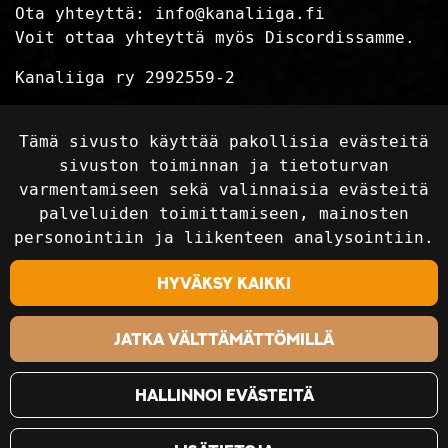
Ota yhteyttä:
info@kanaliiga.fi
Voit ottaa yhteyttä myös Discordissamme.
Kanaliiga ry 2992559-2
Tietosuojaseloste
Tämä sivusto käyttää pakollisia evästeitä
Toimitusehdot
sivuston toiminnan ja tietoturvan
varmentamiseen sekä valinnaisia evästeitä
palveluiden toimittamiseen, mainosten
Seuraa sosiaalisessa mediassa
personointiin ja liikenteen analysointiin.
Hyväksy kaikki
Jatka välttämättömillä
Hallinnoi evästeitä