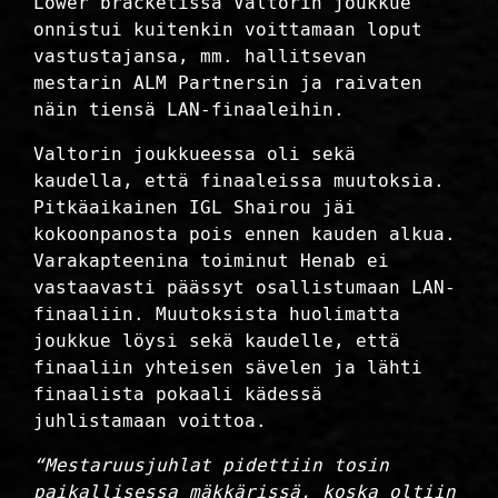
Lower bracketissa Valtorin joukkue
onnistui kuitenkin voittamaan loput
vastustajansa, mm. hallitsevan
mestarin ALM Partnersin ja raivaten
näin tiensä LAN-finaaleihin.
Valtorin joukkueessa oli sekä
kaudella, että finaaleissa muutoksia.
Pitkäaikainen IGL Shairou jäi
kokoonpanosta pois ennen kauden alkua.
Varakapteenina toiminut Henab ei
vastaavasti päässyt osallistumaan LAN-
finaaliin. Muutoksista huolimatta
joukkue löysi sekä kaudelle, että
finaaliin yhteisen sävelen ja lähti
finaalista pokaali kädessä
juhlistamaan voittoa.
“Mestaruusjuhlat pidettiin tosin
paikallisessa mäkkärissä, koska oltiin