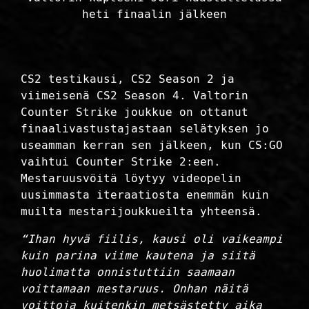
heti finaalin jälkeen
CS2 testikausi, CS2 Season 2 ja
viimeisenä CS2 Season 4. Valtorin
Counter Strike joukkue on ottanut
finaalivastustajastaan selätyksen jo
useamman kerran sen jälkeen, kun CS:GO
vaihtui Counter Strike 2:een.
Mestaruusvöitä löytyy videopelin
uusimmasta iteraatiosta enemmän kuin
muilta mestarijoukkueilta yhteensä.
“Ihan hyvä fiilis, kausi oli vaikeampi
kuin parina viime kautena ja siitä
huolimatta onnistuttiin saamaan
voittamaan mestaruus. Onhan näitä
voittoja kuitenkin metsästetty aika