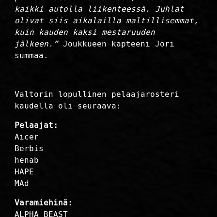
kaikki autolla liikenteessä. Juhlat
olivat siis aikalailla maltillisemmat,
kuin kauden kaksi mestaruuden
jälkeen.”
Joukkueen kapteeni Jori
summaa.
Valtorin lopullinen pelaajarosteri
kaudella oli seuraava:
Pelaajat:
Aicer
Berbis
henab
HAPE
MAd
Varamiehinä:
ALPHA BEAST