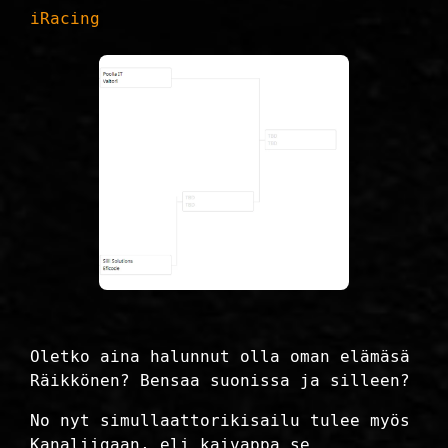
iRacing
Oletko aina halunnut olla oman elämäsä
Räikkönen? Bensaa suonissa ja silleen?
No nyt simullaattorikisailu tulee myös
Kanaliigaan, eli kaivappa se