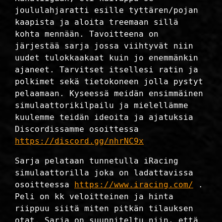
joululahjaratti esille tyttären/pojan
kaapista ja aloita treemaan sillä
kohta mennään. Tavoitteena on
järjestää sarja jossa viihtyvät niin
uudet tulokkaakaat kuin jo enemmänkin
ajaneet. Tarvitset itsellesi ratin ja
polkimet sekä tietokoneen jolla pystyt
pelaamaan. Kyseessä meidän ensimmäinen
simulaattorikilpailu ja mielellämme
kuulemme teidän ideoita ja ajatuksia
Discordissamme osoittessa
https://discord.gg/nhrNC9x
Sarja pelataan tunnetulla iRacing
simulaattorilla joka on ladattavissa
osoitteessa
https://www.iracing.com/
.
Peli on kk veloitteinen ja hinta
riippuu siitä miten pitkän tilauksen
otat. Sarja on suunniteltu niin, että