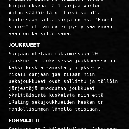
harjoituksena tätä sarjaa varten.
Auton säädöistä ei tarvitse olla
huolissaan sillä sarja on ns. "Fixed
series" eli autoa ei pysty säätämään
vaan on kaikille sama.
Joukkueet
Sarjaan otetaan maksimissaan 20
joukkuetta. Jokaisessa joukkueessa on
kaksi kuskia samasta yrityksestä.
Mikäli sarjaan jää tilaan niin
sekajoukkueet ovat sallittu ja tällöin
järjestäjä muodostaa joukkueet
yksittäisistä kuskeista niin että
iRating sekajoukkueiden kesken on
mahdollisimman lähellä toisiaan.
Formaatti