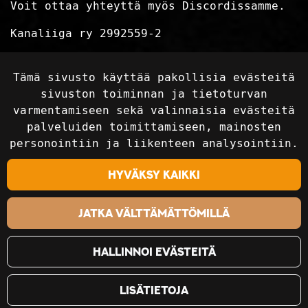
Voit ottaa yhteyttä myös Discordissamme.
Kanaliiga ry 2992559-2
Tietosuojaseloste
Tämä sivusto käyttää pakollisia evästeitä
Toimitusehdot
sivuston toiminnan ja tietoturvan
varmentamiseen sekä valinnaisia evästeitä
palveluiden toimittamiseen, mainosten
Seuraa sosiaalisessa mediassa
personointiin ja liikenteen analysointiin.
Hyväksy kaikki
Jatka välttämättömillä
Hallinnoi evästeitä
Lisätietoja
©2018-2024 Kanaliiga Ry / Kanaliiga.fi. Kaikki