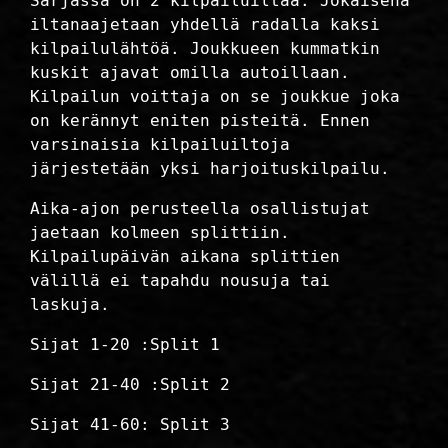
Sarjassa on 2 kilpailuiltaa. Jokaisena
iltanaajetaan yhdellä radalla kaksi
kilpailulähtöä. Joukkueen kummatkin
kuskit ajavat omilla autoillaan.
Kilpailun voittaja on se joukkue joka
on kerännyt eniten pisteitä. Ennen
varsinaisia kilpailuiltoja
järjestetään yksi harjoituskilpailu.
Aika-ajon perusteella osallistujat
jaetaan kolmeen splittiin.
Kilpailupäivän aikana splittien
välillä ei tapahdu nousuja tai
laskuja.
Sijat 1-20 :Split 1
Sijat 21-40 :Split 2
Sijat 41-60: Split 3