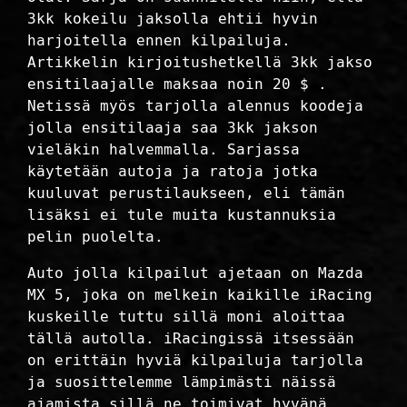
3kk kokeilu jaksolla ehtii hyvin
harjoitella ennen kilpailuja.
Artikkelin kirjoitushetkellä 3kk jakso
ensitilaajalle maksaa noin 20 $ .
Netissä myös tarjolla alennus koodeja
jolla ensitilaaja saa 3kk jakson
vieläkin halvemmalla. Sarjassa
käytetään autoja ja ratoja jotka
kuuluvat perustilaukseen, eli tämän
lisäksi ei tule muita kustannuksia
pelin puolelta.
Auto jolla kilpailut ajetaan on Mazda
MX 5, joka on melkein kaikille iRacing
kuskeille tuttu sillä moni aloittaa
tällä autolla. iRacingissä itsessään
on erittäin hyviä kilpailuja tarjolla
ja suosittelemme lämpimästi näissä
ajamista sillä ne toimivat hyvänä