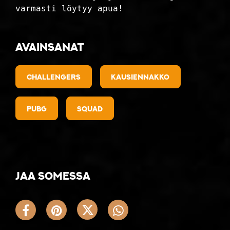
varmasti löytyy apua!
Avainsanat
Challengers
Kausiennakko
PUBG
Squad
Jaa somessa