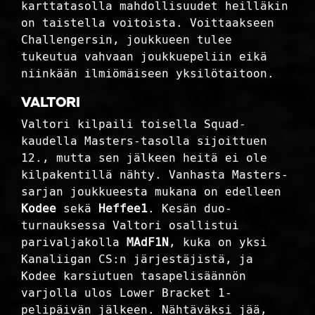
karttatasolla mahdollisuudet heilläkin
on taistella voitoista. Voittaakseen
Challengersin, joukkueen tulee
tukeutua vahvaan joukkuepeliin eikä
niinkään ilmiömäiseen yksilötaitoon.
Valtori
Valtori kilpaili toisella Squad-
kaudella Masters-tasolla sijoittuen
12., mutta sen jälkeen heitä ei ole
kilpakentillä nähty. Vanhasta Masters-
sarjan joukkueesta mukana on edelleen
Kodee
sekä
Heffee1
. Kesän duo-
turnauksessa Valtori osallistui
parivaljakolla
MAdF1N
, kuka on yksi
Kanaliigan CS:n järjestäjistä, ja
Kodee karsiutuen tasapelisäännön
varjolla ulos Lower Bracket 1-
pelipäivän jälkeen. Nähtäväksi jää,