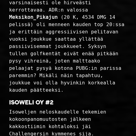
varsinaisesti ole hirveästi
kerrottavaa. ADR:n valossa
Meksikon_Pikajun
(20 K, 4534 DMG 14
pelissä) oli menneen kauden top 20:ssa
ja erittäin aggressiivisen pelitavan
vuoksi joukkue saattaa yllättää
passiivisemmat joukkueet. Syksyn
tullen golfkentät eivät enää pitkään
pysy vihreinä, joten malttaako
pelaajat pysyä kotona PUBG:in parissa
paremmin? Mikäli näin tapahtuu,
joukkue voi olla hyvinkin korkealla
kauden päätteeksi.
Isoweli Oy #2
Isoweljen neloskaudelle tekemien
kokoonpanomuutosten jälkeen
kakkostiimin kohtaloksi jäi
Challengersin kymmenes sija.