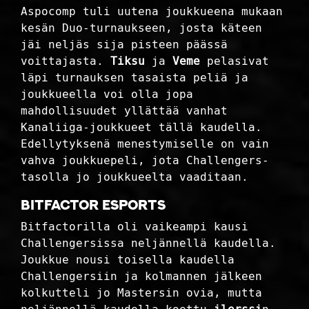
Aspocomp tuli uutena joukkueena mukaan
kesän Duo-turnaukseen, josta käteen
jäi neljäs sija pisteen päässä
voittajasta.
Tiksu
ja
Veme
pelasivat
läpi turnauksen tasaista peliä ja
joukkueella voi olla jopa
mahdollisuudet yllättää vanhat
Kanaliiga-joukkueet tällä kaudella.
Edellytyksenä menestymiselle on vain
vahva joukkuepeli, jota Challengers-
tasolla jo joukkueelta vaaditaan.
Bitfactor eSports
Bitfactorilla oli vaikeampi kausi
Challengersissa neljännellä kaudella.
Joukkue nousi toisella kaudella
Challengersiin ja kolmannen jälkeen
kolkutteli jo Mastersin ovia, mutta