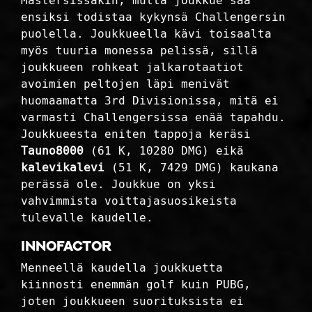
Mastersissakin, mutta joukkue saa
ensiksi todistaa kykynsä Challengersin
puolella. Joukkueella kävi toisaalta
myös tuuria monessa pelissä, sillä
joukkueen rohkeat jalkarotaatiot
avoimien peltojen läpi menivät
huomaamatta 3rd Divisionissa, mitä ei
varmasti Challengersissa enää tapahdu.
Joukkueesta eniten tappoja keräsi
Tauno8000
(61 K, 10280 DMG) eikä
kalevikalevi
(51 K, 7429 DMG) kaukana
perässä ole. Joukkue on yksi
vahvimmista voittajasuosikeista
tulevalle kaudelle.
Innofactor
Menneellä kaudella joukkuetta
kiinnosti enemmän golf kuin PUBG,
joten joukkueen suorituksista ei