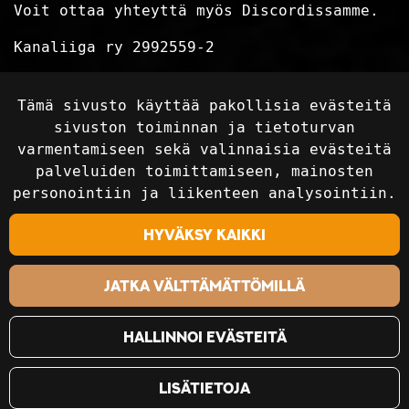
Voit ottaa yhteyttä myös Discordissamme.
Kanaliiga ry 2992559-2
Tietosuojaseloste
Tämä sivusto käyttää pakollisia evästeitä
Toimitusehdot
sivuston toiminnan ja tietoturvan
varmentamiseen sekä valinnaisia evästeitä
palveluiden toimittamiseen, mainosten
Seuraa sosiaalisessa mediassa
personointiin ja liikenteen analysointiin.
Hyväksy kaikki
Jatka välttämättömillä
Hallinnoi evästeitä
Lisätietoja
©2018-2024 Kanaliiga Ry / Kanaliiga.fi. Kaikki