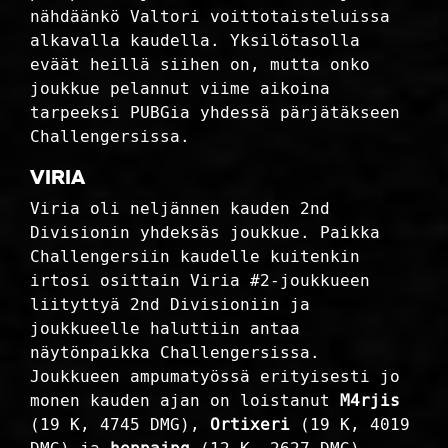
nähdäänkö Valtori voittotaisteluissa
alkavalla kaudella. Yksilötasolla
eväät heillä siihen on, mutta onko
joukkue pelannut viime aikoina
tarpeeksi PUBGia yhdessä pärjätäkseen
Challengersissa.
Viria
Viria oli neljännen kauden 2nd
Divisionin yhdeksäs joukkue. Paikka
Challengersiin kaudelle kuitenkin
irtosi osittain Viria #2-joukkueen
liityttyä 2nd Divisioniin ja
joukkueelle haluttiin antaa
näytönpaikka Challengersissa.
Joukkueen ampumatyössä erityisesti jo
monen kauden ajan on loistanut
M4rjis
(19 K, 4745 DMG),
Ortixeri
(19 K, 4019