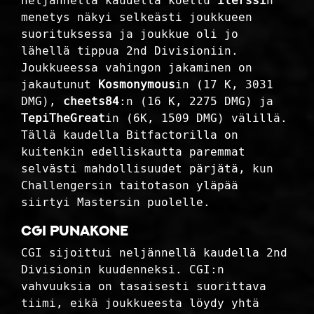
neljännellä kaudella koettu
ilerssi
n
menetys näkyi selkeästi joukkueen
suorituksessa ja joukkue oli jo
lähellä tippua 2nd Divisioniin.
Joukkueessa vahingon jakaminen on
jakautunut
Kosmonymous
in (17 K, 3031
DMG),
cheets84
:n (16 K, 2275 DMG) ja
TepiTheGreat
in (6K, 1509 DMG) välillä.
Tällä kaudella Bitfactorilla on
kuitenkin edelliskautta paremmat
selvästi mahdollisuudet pärjätä, kun
Challengersin taitotason yläpää
siirtyi Mastersin puolelle.
CGI Punakone
CGI sijoittui neljännellä kaudella 2nd
Divisionin kuudenneksi. CGI:n
vahvuuksia on tasaisesti suorittava
tiimi, eikä joukkueesta löydy yhtä