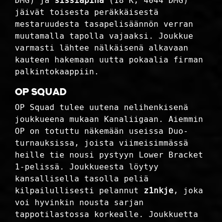
DMG) ja
sissiapina
(18 K, 4044 DMG)
jäivät toisesta peräkkäisestä
mestaruudesta tasapelisäännön verran
muutamalla tapolla vajaaksi. Joukkue
varmasti lähtee nälkäisenä alkavaan
kauteen hakemaan uutta pokaalia firman
palkintokaappiin.
OP Squad
OP Squad tulee uutena nelihenkisenä
joukkueena mukaan Kanaliigaan. Aiemmin
OP on totuttu näkemään useissa Duo-
turnauksissa, joista viimeisimmässä
heille tie nousi pystyyn Lower Bracket
1-pelissä. Joukkueesta löytyy
kansallisella tasolla peliä
kilpailullisesti pelannut
z1nkje
, joka
voi hyvinkin nousta sarjan
tappotilastossa korkealle. Joukkuetta