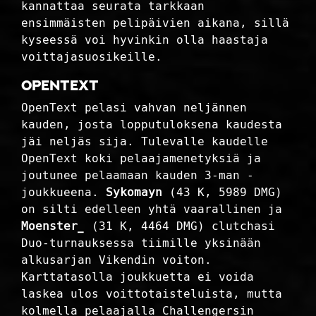
kannattaa seurata tarkkaan
ensimmäisten pelipäivien aikana, sillä
kyseessä voi hyvinkin olla haastaja
voittajasuosikeille.
OpenText
OpenText pelasi vahvan neljännen
kauden, josta lopputuloksena kaudesta
jäi neljäs sija. Tulevalle kaudelle
OpenText koki pelaajamenetyksiä ja
joutunee pelaamaan kauden 3-man -
joukkueena.
Sykomayn
(43 K, 5989 DMG)
on silti edelleen yhtä vaarallinen ja
Moenster_
(31 K, 4464 DMG) clutchasi
Duo-turnauksessa tiimille yksinään
alkusarjan Vikendin voiton.
Karttatasolla joukkuetta ei voida
laskea ulos voittotaisteluista, mutta
kolmella pelaajalla Challengersin