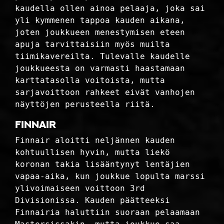
kaudella ollen ainoa pelaaja, joka sai
yli kymmenen tappoa kauden aikana,
joten joukkueen menestymisen eteen
apuja tarvittaisiin myös muilta
tiimikavereilta. Tulevalle kaudelle
joukkueesta on varmasti haastamaan
karttatasolla voitoista, mutta
sarjavoittoon rahkeet eivät vanhojen
näyttöjen perusteella riitä.
Finnair
Finnair aloitti neljännen kauden
kohtuullisen hyvin, mutta liekö
koronan takia lisääntynyt lentäjien
vapaa-aika, kun joukkue lopulta marssi
ylivoimaiseen voittoon 3rd
Divisionissa. Kauden päätteeksi
Finnairia haluttiin suoraan pelaamaan