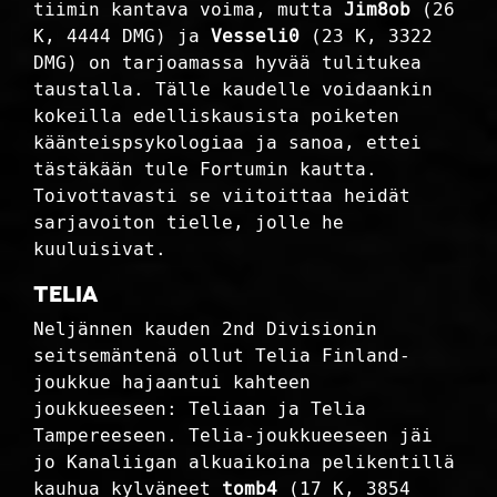
tiimin kantava voima, mutta
Jim8ob
(26
K, 4444 DMG) ja
Vesseli0
(23 K, 3322
DMG) on tarjoamassa hyvää tulitukea
taustalla. Tälle kaudelle voidaankin
kokeilla edelliskausista poiketen
käänteispsykologiaa ja sanoa, ettei
tästäkään tule Fortumin kautta.
Toivottavasti se viitoittaa heidät
sarjavoiton tielle, jolle he
kuuluisivat.
Telia
Neljännen kauden 2nd Divisionin
seitsemäntenä ollut Telia Finland-
joukkue hajaantui kahteen
joukkueeseen: Teliaan ja Telia
Tampereeseen. Telia-joukkueeseen jäi
jo Kanaliigan alkuaikoina pelikentillä
kauhua kylväneet
tomb4
(17 K, 3854