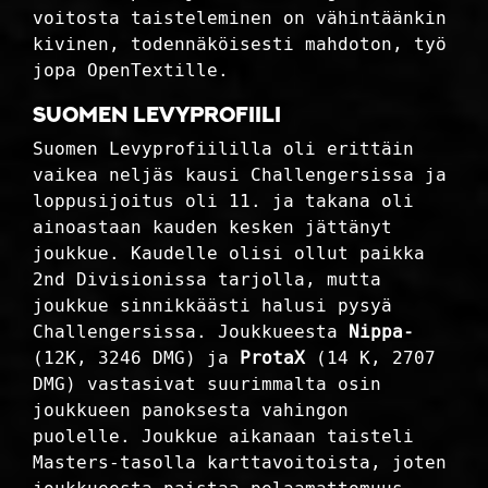
voitosta taisteleminen on vähintäänkin
kivinen, todennäköisesti mahdoton, työ
jopa OpenTextille.
Suomen Levyprofiili
Suomen Levyprofiililla oli erittäin
vaikea neljäs kausi Challengersissa ja
loppusijoitus oli 11. ja takana oli
ainoastaan kauden kesken jättänyt
joukkue. Kaudelle olisi ollut paikka
2nd Divisionissa tarjolla, mutta
joukkue sinnikkäästi halusi pysyä
Challengersissa. Joukkueesta
Nippa-
(12K, 3246 DMG) ja
ProtaX
(14 K, 2707
DMG) vastasivat suurimmalta osin
joukkueen panoksesta vahingon
puolelle. Joukkue aikanaan taisteli
Masters-tasolla karttavoitoista, joten