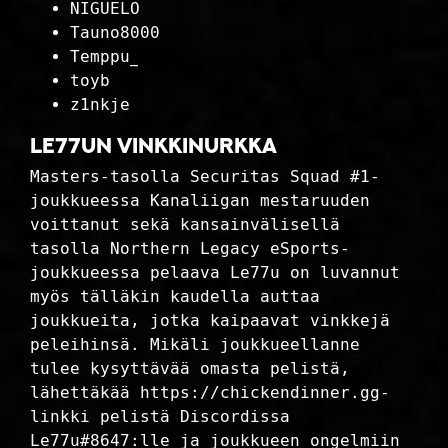
NIGUELO
Tauno8000
Temppu_
toyb
z1nkje
Le77un vinkkinurkka
Masters-tasolla Securitas Squad #1-
joukkueessa Kanaliigan mestaruuden
voittanut sekä kansainvälisellä
tasolla Northern Legacy eSports-
joukkueessa pelaava Le77u on luvannut
myös tälläkin kaudella auttaa
joukkueita, jotka kaipaavat vinkkejä
peleihinsä. Mikäli joukkueellanne
tulee kysyttävää omasta pelistä,
lähettäkää https://chickendinner.gg-
linkki pelistä Discordissa
Le77u#8647:lle ja joukkueen ongelmiin