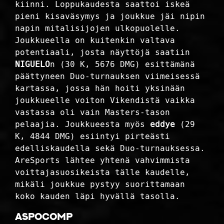
kiinni. Loppukaudesta saattoi iskeä
pieni kisaväsymys ja joukkue jäi nipin
napin mitalisijojen ulkopuolelle.
Joukkueella on kuitenkin valtava
potentiaali, josta näyttöjä saatiin
NIGUELO
n (30 K, 5676 DMG) esittämänä
päättyneen Duo-turnauksen viimeisessä
kartassa, jossa hän hoiti yksinään
joukkueelle voiton Vikendistä vaikka
vastassa oli vain Masters-tason
pelaajia. Joukkueesta myös
eddye
(29
K, 4844 DMG) esiintyi pirteästi
edelliskaudella sekä Duo-turnauksessa.
AreSports lähtee yhtenä vahvimmista
voittajasuosikeista tälle kaudelle,
mikäli joukkue pystyy suorittamaan
koko kauden läpi hyvällä tasolla.
Aspocomp