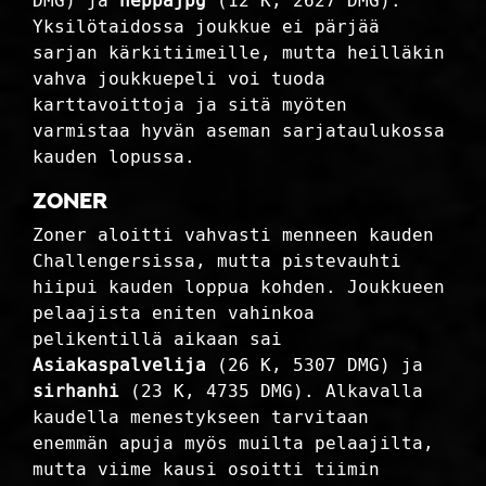
DMG) ja
heppajpg
(12 K, 2627 DMG).
Yksilötaidossa joukkue ei pärjää
sarjan kärkitiimeille, mutta heilläkin
vahva joukkuepeli voi tuoda
karttavoittoja ja sitä myöten
varmistaa hyvän aseman sarjataulukossa
kauden lopussa.
Zoner
Zoner aloitti vahvasti menneen kauden
Challengersissa, mutta pistevauhti
hiipui kauden loppua kohden. Joukkueen
pelaajista eniten vahinkoa
pelikentillä aikaan sai
Asiakaspalvelija
(26 K, 5307 DMG) ja
sirhanhi
(23 K, 4735 DMG). Alkavalla
kaudella menestykseen tarvitaan
enemmän apuja myös muilta pelaajilta,
mutta viime kausi osoitti tiimin