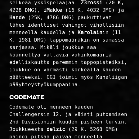
selkeää ykköspelaajaa.
Z3rossi
(20 K,
4228 DMG),
iMakke
(16 K, 4032 DMG) ja
Hande
(25K, 4786 DMG) paukuttivat
lähes identtiset vahingot vihollisiin
menneellä kaudella ja
Karolain
in (11
K, 1981 DMG) tappomääräkin on samassa
sarjassa. Mikäli joukkue saa
käännettyä valtavia vahinkomääriä
edelliskautta paremmin tappopisteiksi,
joukkue on varmasti korkealla kauden
päätteeksi. CGI toimii myös Kanaliigan
pääyhteystyökumppanina.
Codemate
Codemate oli menneen kauden
Challengersin 12. ja väisti putoamisen
2nd Divisioniin kuuden pisteen turvin.
Joukkueesta
delzic
(29 K, 5268 DMG)
painoi pitkää päivää menneellä