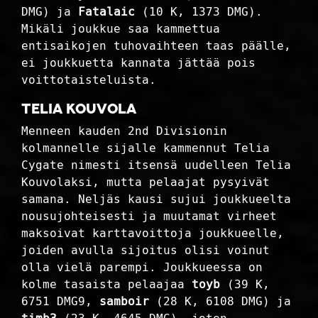
DMG) ja
Fatalaic
(10 K, 1373 DMG).
Mikäli joukkue saa kammettua
entisaikojen tuhovaihteen taas päälle,
ei joukkuetta kannata jättää pois
voittotaisteluista.
Telia Kouvola
Menneen kauden 2nd Divisionin
kolmannelle sijalle kammennut Telia
Cygate nimesti itsensä uudelleen Telia
Kouvolaksi, mutta pelaajat pysyivät
samana. Neljäs kausi sujui joukkueelta
nousujohteisesti ja muutamat virheet
maksoivat karttavoittoja joukkueelle,
joiden avulla sijoitus olisi voinut
olla vielä parempi. Joukkueessa on
kolme tasaista pelaajaa
toyb
(39 K,
6751 DMG9,
samboir
(28 K, 6108 DMG) ja