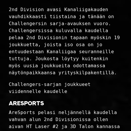
2nd Division avasi Kanaliigakauden
vauhdikkaasti tiistaina ja tänään on
Challengersin sarja-avauksen vuoro.
Challengersissa kuluvalla kaudella
pelaa 2nd Divisionin tapaan myöskin 19
joukkuetta, joista iso osa on jo
entuudestaan Kanaliigaa seuranneille
tuttuja. Joukosta löytyy kuitenkin
myös uusia joukkueita odottamassa
näytönpaikkaansa yrityskilpakentillä.
Challengers-sarjan joukkueet
viidennelle kaudelle
AreSports
AreSports pelasi neljännellä kaudella
vahvan alun 2nd Divisionissa ollen
aivan HT Laser #2 ja 3D Talon kannassa