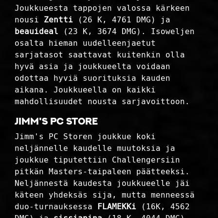
Joukkueesta tappojen valossa kärkeen
nousi
Zentti
(26 K, 4761 DMG) ja
beauideal
(23 K, 3674 DMG). Isoweljen
osalta hieman uudelleenjaetut
sarjatasot saattavat kuitenkin olla
hyvä asia ja joukkueelta voidaan
odottaa hyviä suorituksia kauden
aikana. Joukkueella on kaikki
mahdollisuudet nousta sarjavoittoon.
Jimm's PC Store
Jimm's PC Storen joukkue koki
neljännelle kaudelle muutoksia ja
joukkue tiputettiin Challengersiin
pitkän Masters-taipaleen päätteeksi.
Neljännestä kaudesta joukkueelle jäi
käteen yhdeksäs sija, mutta menneessä
duo-turnauksessa
FLAMEKKi
(16K, 4562