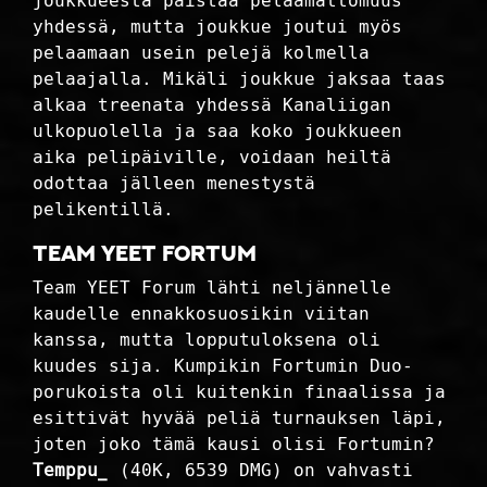
joukkueesta paistaa pelaamattomuus
yhdessä, mutta joukkue joutui myös
pelaamaan usein pelejä kolmella
pelaajalla. Mikäli joukkue jaksaa taas
alkaa treenata yhdessä Kanaliigan
ulkopuolella ja saa koko joukkueen
aika pelipäiville, voidaan heiltä
odottaa jälleen menestystä
pelikentillä.
Team YEET Fortum
Team YEET Forum lähti neljännelle
kaudelle ennakkosuosikin viitan
kanssa, mutta lopputuloksena oli
kuudes sija. Kumpikin Fortumin Duo-
porukoista oli kuitenkin finaalissa ja
esittivät hyvää peliä turnauksen läpi,
joten joko tämä kausi olisi Fortumin?
Temppu_
(40K, 6539 DMG) on vahvasti