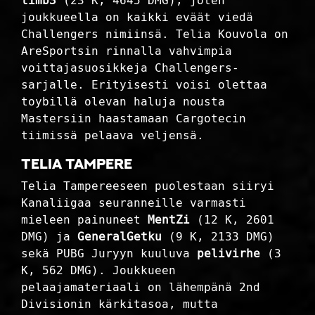
timb3
(23 K, 4645 DMG), joten
joukkueella on kaikki eväät viedä
Challengers nimiinsä. Telia Kouvola on
AreSportsin rinnalla vahvimpia
voittajasuosikkeja Challengers-
sarjalle. Erityisesti voisi olettaa
toybillä olevan haluja nousta
Mastersiin haastamaan Cargotecin
tiimissä pelaava veljensä.
Telia Tampere
Telia Tampereeseen puolestaan siiryi
Kanaliigaa seuranneille varmasti
mieleen painuneet
MentZi
(12 K, 2601
DMG) ja
GeneralGetku
(9 K, 2133 DMG)
sekä PUBG Juryyn kuuluva
pelivirhe
(3
K, 562 DMG). Joukkueen
pelaajamateriaali on lähempänä 2nd
Divisionin kärkitasoa, mutta