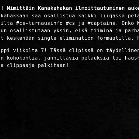
u! Nimittäin Kanakahakan ilmoittautuminen auk
akahakkaan saa osallistua kaikki liigassa pel
ilta #cs-turnausinfo #cs ja #captains. Onko K
uun osallistutaan yksin, eikä tiiminä ja parh
at keskenään single elimination formaatilla. 
ippi viikolta 7! Tässä clipissä on täydelline
on kohokohtia, jännittäviä pelauksia tai haus
ja clippaaja palkitaan!