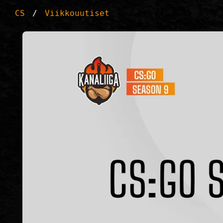
CS
Viikkouutiset