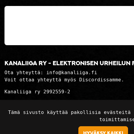
Kanaliiga ry - elektronisen urheilun 
Ota yhteyttä:
info@kanaliiga.fi
Voit ottaa yhteyttä myös Discordissamme.
Kanaliiga ry 2992559-2
Tietosuojaseloste
Tämä sivusto käyttää pakollisia evästeitä 
Toimitusehdot
toimittamis
Hyväksy kaikki