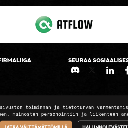
firmaliiga
Seuraa sosiaalise
sivuston toiminnan ja tietoturvan varmentami
een, mainosten personointiin ja liikenteen an
Jatka välttämättömillä
Hallinnoi evästei