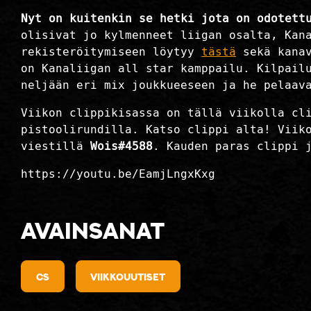
Nyt on kuitenkin se hetki jota on odotett
olisivat jo kylmenneet liigan osalta, Kan
rekisteröitymiseen löytyy
tästä
sekä kanav
on Kanaliigan all star kamppailu. Kilpail
neljään eri mix joukkueeseen ja he pelaav
Viikon clippikisassa on tällä viikolla cl
pistoolirundilla. Katso clippi alta! Viik
viestillä
Wois#4588
. Kauden paras clippi 
https://youtu.be/EamjLngxKxg
Avainsanat
cs
viikkouutiset