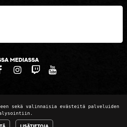
ssa mediassa
seen sekä valinnaisia evästeitä palveluiden
alysointiin.
tä
Lisätietoja