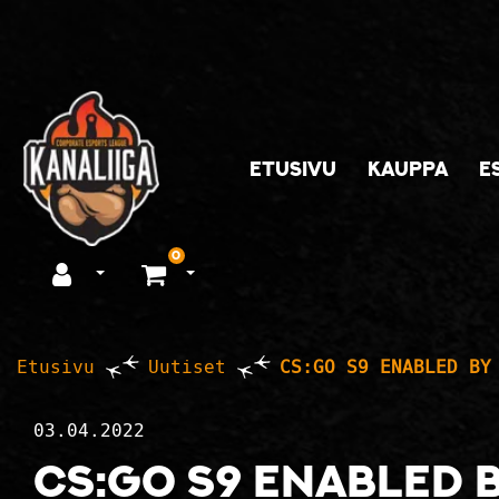
Siirry pääsisältöön
ETUSIVU
KAUPPA
E
0
Avaa kirjautuminen
Avaa ostoskori
Etusivu
Uutiset
CS:GO S9 ENABLED BY
03.04.2022
CS:GO S9 ENABLED B