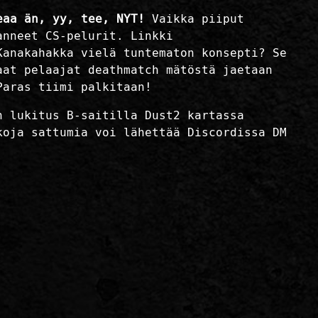
eaa än, yy, tee, NYT!
Vaikka piiput
anneet CS-pelurit. Linkki
anakahakka vielä tuntematon konsepti? Se
aat pelaajat deathmatch mätöstä jaetaan
Paras tiimi palkitaan!
n lukitus B-saitilla Dust2 kartassa
koja sattumia voi lähettää Discordissa DM