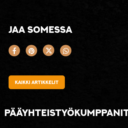
Jaa somessa
Kaikki artikkelit
Pääyhteistyökumppani