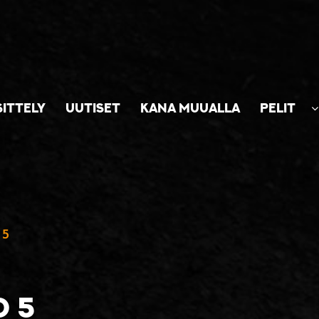
SITTELY
UUTISET
KANA MUUALLA
PELIT
 5
O 5