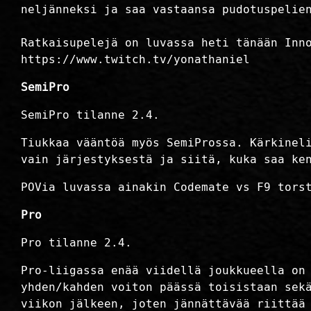
neljänneksi ja saa vastaansa pudotuspelie
Ratkaisupelejä on luvassa heti tänään Inn
https://www.twitch.tv/yonathaniel
SemiPro
SemiPro tilanne 2.4.
Tiukkaa vääntöä myös SemiProssa. Kärkinel
vain järjestyksestä ja siitä, kuka saa ke
POVia luvassa ainakin Codemate vs F9 tors
Pro
Pro tilanne 2.4.
Pro-liigassa enää viidellä joukkueella on
yhden/kahden voiton päässä toisistaan sek
viikon jälkeen, joten jännättävää riittää