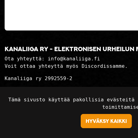
Kanaliiga ry - elektronisen urheilun 
Ota yhteyttä:
info@kanaliiga.fi
Voit ottaa yhteyttä myös Discordissamme.
Kanaliiga ry 2992559-2
Tietosuojaseloste
Tämä sivusto käyttää pakollisia evästeitä 
Toimitusehdot
toimittamis
Hyväksy kaikki
©2018-2024 Kan