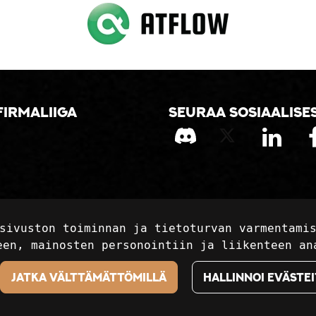
firmaliiga
Seuraa sosiaalise
sivuston toiminnan ja tietoturvan varmentami
een, mainosten personointiin ja liikenteen an
Jatka välttämättömillä
Hallinnoi evästei
aliiga Ry / Kanaliiga.fi. Kaikki oikeudet pidätetään. Si