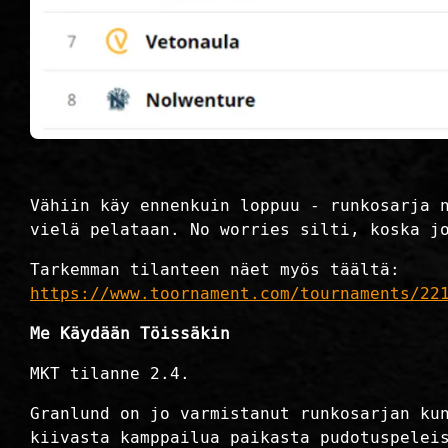
Vähiin käy ennenkuin loppuu - runkosarja 
vielä pelataan. No worries silti, koska j
Tarkemman tilanteen näet myös täältä:
https://www.toornament.com/tournaments/22
Me Käydään Töissäkin
MKT tilanne 2.4.
Granlund on jo varmistanut runkosarjan ku
kiivasta kamppailua paikasta pudotuspelei