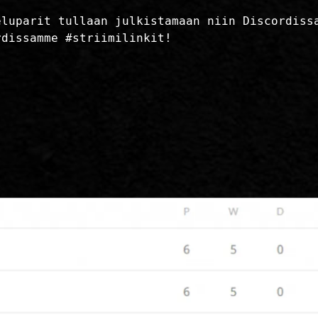
eluparit tullaan julkistamaan niin Discordiss
rdissamme #striimilinkit!