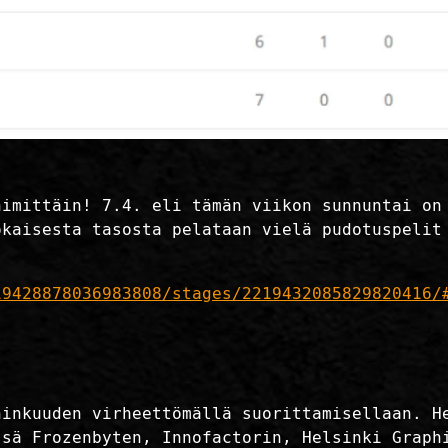
nimittäin! 7.4. eli tämän viikon sunnuntai on
okaisesta tasosta pelataan vielä pudotuspelit
19428878036983808/stages/2219432085829820416/
ninkuuden virheettömällä suorittamisellaan. H
ssä Frozenbyten, Innofactorin, Helsinki Graph