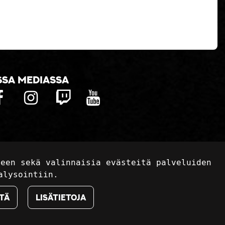
ssa mediassa
seen sekä valinnaisia evästeitä palveluiden
alysointiin.
tä
Lisätietoja
vusto:
atFlow Oy