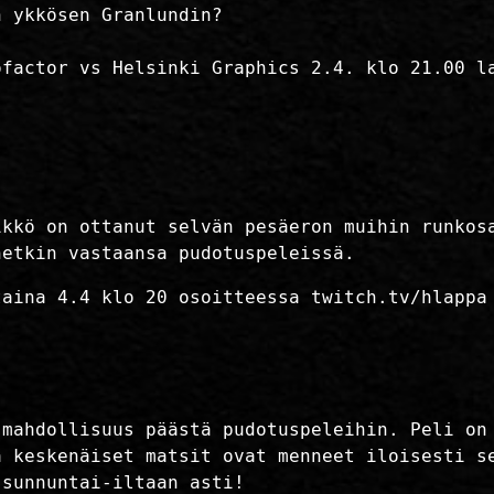
n ykkösen Granlundin?
ofactor vs Helsinki Graphics 2.4. klo 21.00 l
ikkö on ottanut selvän pesäeron muihin runkos
netkin vastaansa pudotuspeleissä.
taina 4.4 klo 20 osoitteessa twitch.tv/hlappa
 mahdollisuus päästä pudotuspeleihin. Peli on
ä keskenäiset matsit ovat menneet iloisesti s
 sunnuntai-iltaan asti!