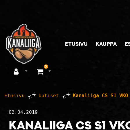
Siirry pääsisältöön
ETUSIVU
KAUPPA
E
0
Avaa kirjautuminen
Avaa ostoskori
Etusivu
Uutiset
Kanaliiga CS S1 VKO
02.04.2019
Kanaliiga CS S1 VK