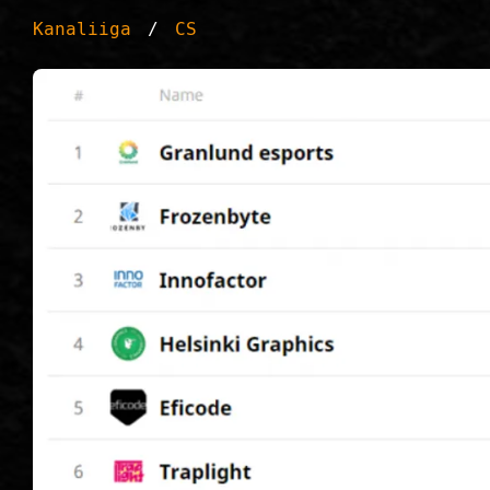
Kanaliiga
CS