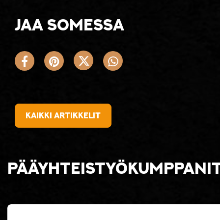
Jaa somessa
Kaikki artikkelit
Pääyhteistyökumppani