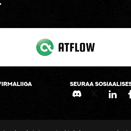
t
firmaliiga
Seuraa sosiaalise