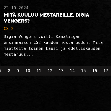
22.10.2024
Mitä kuuluu mestareille, Digia
Vengers?
CS 2
Digia Vengers voitti Kanaliigan
ensimmäisen CS2-kauden mestaruuden. Mitä
mietteitä toinen kausi ja edelliskauden
mestaruus...
7
8
9
10
11
12
13
14
15
16
17