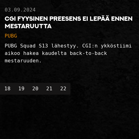
03.09.2024
CGI Fyysinen Preesens ei lepää ennen
mestaruutta
PUBG
PUBG Squad S13 lähestyy. CGI:n ykköstiimi
aikoo hakea kaudelta back-to-back
mestaruuden.
18
19
20
21
22