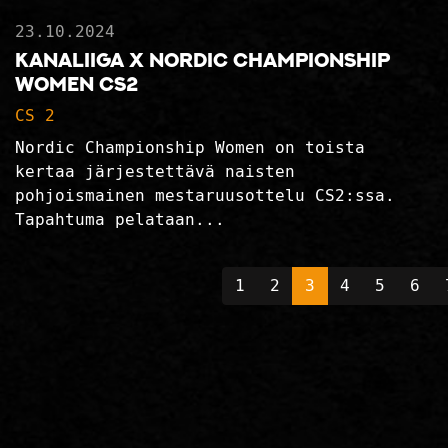
23.10.2024
Kanaliiga x Nordic Championship
Women CS2
CS 2
Nordic Championship Women on toista
kertaa järjestettävä naisten
pohjoismainen mestaruusottelu CS2:ssa.
Tapahtuma pelataan...
1
2
3
4
5
6