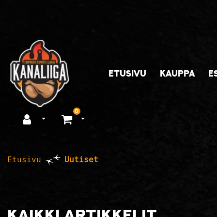
Siirry pääsisältöön
ETUSIVU
KAUPPA
E
0
Avaa kirjautuminen
Avaa ostoskori
Etusivu
Uutiset
Kaikki artikkelit