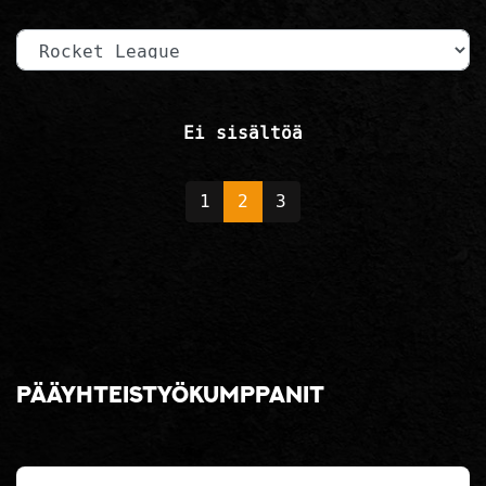
Kategoria
Ei sisältöä
1
2
3
Pääyhteistyökumppanit