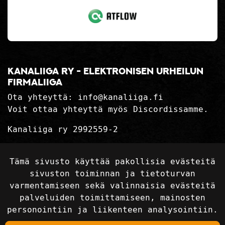
Kanaliiga ry - elektronisen urheilun
firmaliiga
Ota yhteyttä:
info@kanaliiga.fi
Voit ottaa yhteyttä myös Discordissamme.
Kanaliiga ry 2992559-2
Tietosuojaseloste
Tämä sivusto käyttää pakollisia evästeitä
Toimitusehdot
sivuston toiminnan ja tietoturvan
varmentamiseen sekä valinnaisia evästeitä
palveluiden toimittamiseen, mainosten
Seuraa sosiaalisessa mediassa
personointiin ja liikenteen analysointiin.