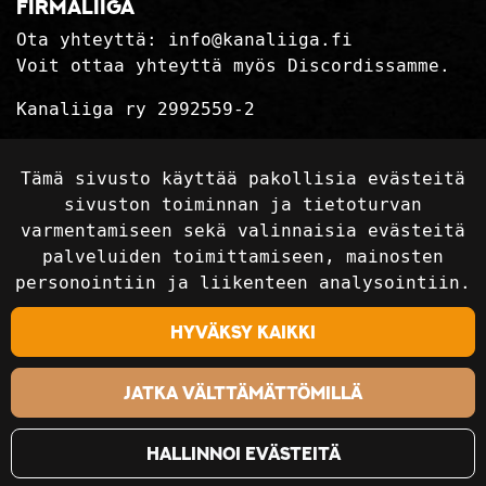
firmaliiga
Ota yhteyttä:
info@kanaliiga.fi
Voit ottaa yhteyttä myös Discordissamme.
Kanaliiga ry 2992559-2
Tietosuojaseloste
Tämä sivusto käyttää pakollisia evästeitä
Toimitusehdot
sivuston toiminnan ja tietoturvan
varmentamiseen sekä valinnaisia evästeitä
palveluiden toimittamiseen, mainosten
Seuraa sosiaalisessa mediassa
personointiin ja liikenteen analysointiin.
Hyväksy kaikki
Jatka välttämättömillä
Hallinnoi evästeitä