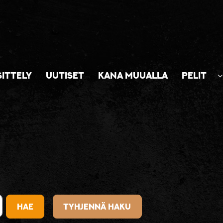
SITTELY
UUTISET
KANA MUUALLA
PELIT
Hae
Tyhjennä haku