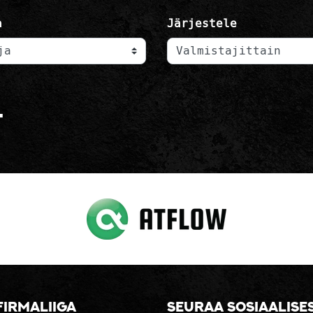
a
Järjestele
t
firmaliiga
Seuraa sosiaalise